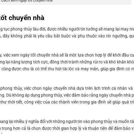
Cách xem ngày tốt chuyến nhà
ốt chuyển nhà
g tục phong thủy lâu đời, được nhiều người tin tưởng sẽ mang lại may m
iên, đây không phải là yêu cầu bắt buộc và phụ thuộc vào tín ngưỡng, q
 việc xem ngày tốt chuyển nhà sẽ là một lựa chọn hợp lý để khởi đầu c
g lại năng lượng tích cực, đồng thời tránh những rủi ro và khó khăn kh
 cũng được cho là có thể thu hút tài lộc và may mắn, giúp gia đình có 
hong thủy, việc chọn ngày chuyển nhà dựa trên lịch trình cá nhân và
rọng. Dù không áp dụng phong thủy, việc đảm bảo rằng ngày chuyển nhà 
như thời tiết, công việc của các thành viên trong gia đình sẽ giúp quá tr
mang lại nhiều ý nghĩa đối với những người tin vào phong thủy và muốn t
trọng hơn cả là chọn được thời gian hợp lý và thuận tiện để đảm bảo v