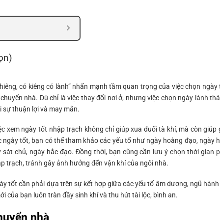
ọn)
hiêng, có kiêng có lành” nhấn mạnh tầm quan trọng của việc chọn ngày 
chuyển nhà. Dù chỉ là việc thay đổi nơi ở, nhưng việc chọn ngày lành th
i sự thuận lợi và may mắn.
iệc xem ngày tốt nhập trạch không chỉ giúp xua đuổi tà khí, mà còn giúp 
c ngày tốt, bạn có thể tham khảo các yếu tố như ngày hoàng đạo, ngày 
y sát chủ, ngày hắc đạo. Đồng thời, bạn cũng cần lưu ý chọn thời gian 
p trạch, tránh gây ảnh hưởng đến vận khí của ngôi nhà.
ày tốt cần phải dựa trên sự kết hợp giữa các yếu tố âm dương, ngũ hành
 của bạn luôn tràn đầy sinh khí và thu hút tài lộc, bình an.
chuyển nhà