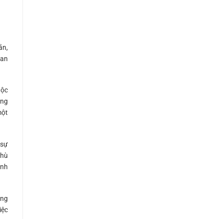
ắn,
uan
uộc
ông
một
 sự
phù
ình
ăng
iệc