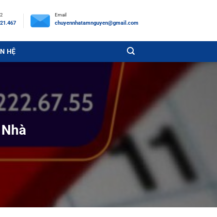
 2
Email
21.467
chuyennhatamnguyen@gmail.com
ÊN HỆ
 Nhà