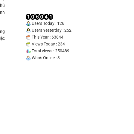
Tín
phù
100%
ình
Users Today : 126
Users Yesterday : 252
ăng
This Year : 63844
iệc
Views Today : 234
Total views : 250489
Who's Online : 3