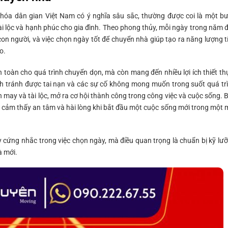
 hóa dân gian Việt Nam có ý nghĩa sâu sắc, thường được coi là một b
ài lộc và hạnh phúc cho gia đình. Theo phong thủy, mỗi ngày trong năm 
n người, và việc chọn ngày tốt để chuyển nhà giúp tạo ra năng lượng t
o.
 toàn cho quá trình chuyển dọn, mà còn mang đến nhiều lợi ích thiết th
ình tránh được tai nạn và các sự cố không mong muốn trong suốt quá tr
 may và tài lộc, mở ra cơ hội thành công trong công việc và cuộc sống. 
nh cảm thấy an tâm và hài lòng khi bắt đầu một cuộc sống mới trong một 
y cứng nhắc trong việc chọn ngày, mà điều quan trọng là chuẩn bị kỹ lư
à mới.