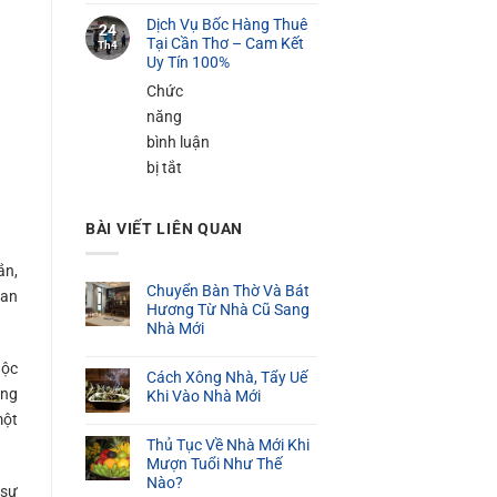
100K
Dịch
Cần
Dịch Vụ Bốc Hàng Thuê
Vụ
24
Thơ
Tại Cần Thơ – Cam Kết
Th4
Bốc
Uy Tín 100%
–
Xếp
Phục
Chức
Hàng
Vụ
năng
Nặng
24/24
bình luận
Tại
ở
bị tắt
Cần
Dịch
Thơ
Vụ
BÀI VIẾT LIÊN QUAN
Bốc
Hàng
ắn,
Chuyển Bàn Thờ Và Bát
Thuê
uan
Hương Từ Nhà Cũ Sang
Tại
Nhà Mới
Cần
uộc
Thơ
Cách Xông Nhà, Tẩy Uế
ông
–
Khi Vào Nhà Mới
một
Cam
Thủ Tục Về Nhà Mới Khi
Kết
Mượn Tuổi Như Thế
Uy
Nào?
 sự