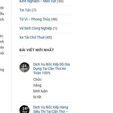
Kinh Nghiệm – Mẹo Vặt
(50)
ước
Tin Tức
(7)
đều
Tử Vi – Phong Thủy
(46)
ích
Vệ Sinh Công Nghiệp
(1)
ực.
Xe Tải Chở Thuê
(45)
ình
Bên
BÀI VIẾT MỚI NHẤT
môi
Dịch Vụ Bốc Xếp Đồ Gia
24
Dụng Tại Cần Thơ An
ỡng
Th4
Toàn 100%
Chức
năng
bình luận
ở
bị tắt
Dịch
Dịch Vụ Bốc Xếp Hàng
Vụ
24
Siêu Thị Tại Cần Thơ –
Th4