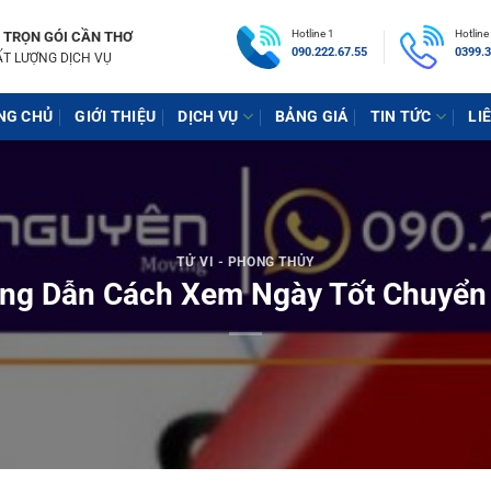
Hotline 1
Hotline
 TRỌN GÓI CẦN THƠ
090.222.67.55
0399.3
ẤT LƯỢNG DỊCH VỤ
NG CHỦ
GIỚI THIỆU
DỊCH VỤ
BẢNG GIÁ
TIN TỨC
LI
TỬ VI - PHONG THỦY
ng Dẫn Cách Xem Ngày Tốt Chuyển