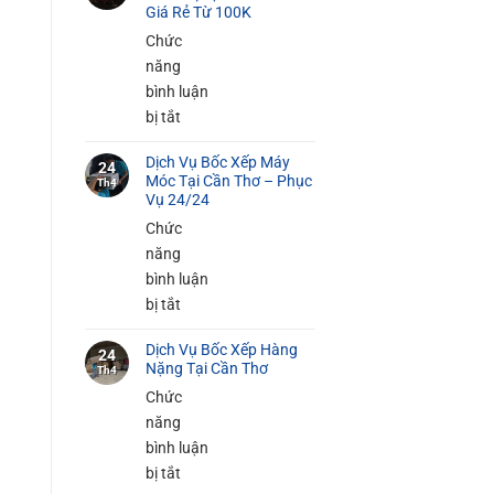
Bốc
Giá Rẻ Từ 100K
Xếp
Chức
Đồ
năng
Gia
bình luận
Dụng
ở
bị tắt
Tại
Dịch
Cần
Dịch Vụ Bốc Xếp Máy
Vụ
24
Móc Tại Cần Thơ – Phục
Thơ
Th4
Bốc
Vụ 24/24
An
Xếp
Chức
Toàn
Hàng
năng
100%
Siêu
bình luận
Thị
ở
bị tắt
Tại
Dịch
Cần
Dịch Vụ Bốc Xếp Hàng
Vụ
24
Nặng Tại Cần Thơ
Thơ
Th4
Bốc
–
Chức
Xếp
Giá
năng
Máy
Rẻ
bình luận
Móc
Từ
ở
bị tắt
Tại