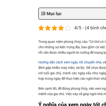
Mục lục
4/5 - (4 bình ch
Trong quan niệm phong thủy, câu “Có thờ có t
cho những sự kiện trọng đại, bao gồm cả việc 
tốt vẫn được nhiều người tin tưởng để mang lạ
Hướng dẫn cách xem ngày tốt chuyển nhà
, v
đình gặp nhiều may mắn, tài lộc. Để chọn đượ
với tuổi gia chủ, tránh các ngày xấu như ngà
hợp trong ngày để thực hiện các nghi thức nhậ
Bên cạnh đó, để đúng phong thủy, việc xem ng
mệnh của gia chủ. Việc này sẽ giúp ngôi nhà mới
Ý nghĩa của xem ngày tốt 