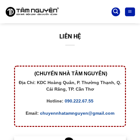
Bỏ
qua
nội
dung
LIÊN HỆ
(CHUYỂN NHÀ TÂM NGUYÊN)
Địa Chỉ: KDC Hoàng Quân, P. Thường Thạnh, Q.
Cái Răng, TP. Cần Thơ
Hotline:
090.222.67.55
Email:
chuyennhatamnguyen@gmail.com