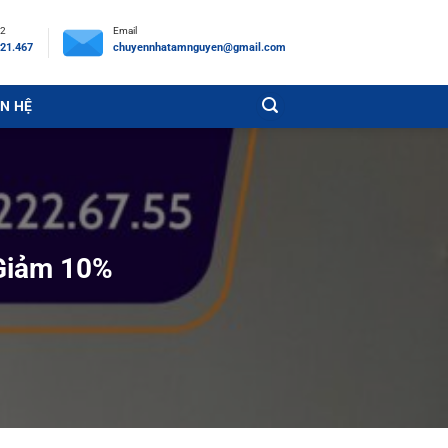
 2
Email
21.467
chuyennhatamnguyen@gmail.com
ÊN HỆ
 Giảm 10%