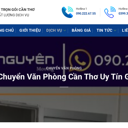
Hotline 1
Hotline
 TRỌN GÓI CẦN THƠ
090.222.67.55
0399.3
ẤT LƯỢNG DỊCH VỤ
NG CHỦ
GIỚI THIỆU
DỊCH VỤ
BẢNG GIÁ
TIN TỨC
LI
CHUYỂN VĂN PHÒNG
Chuyển Văn Phòng Cần Thơ Uy Tín