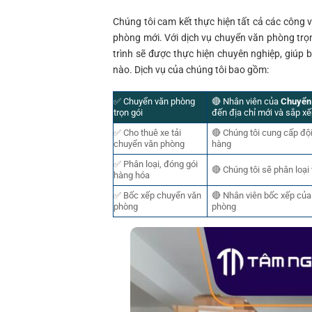
Chúng tôi cam kết thực hiện tất cả các công vi
phòng mới. Với dịch vụ chuyển văn phòng trọn 
trình sẽ được thực hiện chuyên nghiệp, giúp
nào. Dịch vụ của chúng tôi bao gồm:
✅ Chuyển văn phòng
🔴 Nhân viên của
Chuyển
trọn gói
đến địa chỉ mới và sắp x
✅ Cho thuê xe tải
🔴 Chúng tôi cung cấp độ
chuyển văn phòng
hàng
✅ Phân loại, đóng gói
🔴 Chúng tôi sẽ phân loạ
hàng hóa
✅ Bốc xếp chuyển văn
🔴 Nhân viên bốc xếp của
phòng
phòng