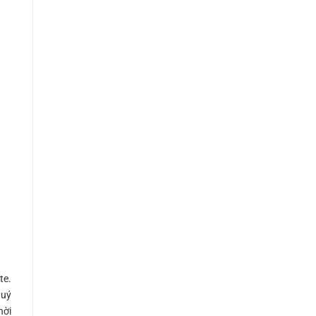
te.
quý
hời