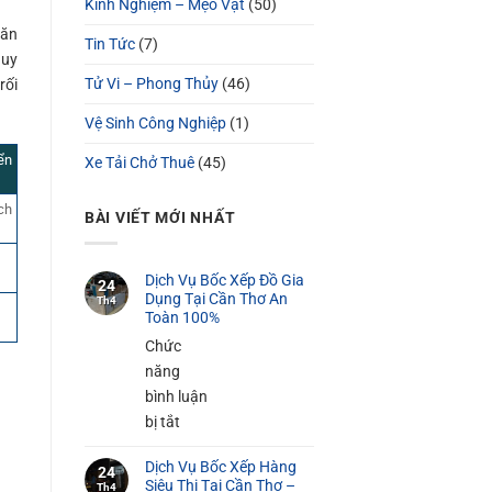
Kinh Nghiệm – Mẹo Vặt
(50)
văn
Tin Tức
(7)
quy
Tử Vi – Phong Thủy
(46)
rối
Vệ Sinh Công Nghiệp
(1)
yển
Xe Tải Chở Thuê
(45)
ch
BÀI VIẾT MỚI NHẤT
Dịch Vụ Bốc Xếp Đồ Gia
24
Dụng Tại Cần Thơ An
Th4
Toàn 100%
Chức
năng
bình luận
ở
bị tắt
Dịch
Dịch Vụ Bốc Xếp Hàng
Vụ
24
Siêu Thị Tại Cần Thơ –
Th4