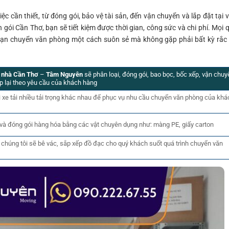
ệc cần thiết, từ đóng gói, bảo vệ tài sản, đến vận chuyển và lắp đặt tại 
gói Cần Thơ, bạn sẽ tiết kiệm được thời gian, công sức và chi phí. Mọi 
 bạn chuyển văn phòng một cách suôn sẻ mà không gặp phải bất kỳ rắc 
 nhà Cần Thơ
–
Tâm Nguyên
sẽ phân loại, đóng gói, bao bọc, bốc xếp, vận chu
ếp lại theo yêu cầu của khách hàng
i xe tải nhiều tải trọng khác nhau để phục vụ nhu cầu chuyển văn phòng của khá
i và đóng gói hàng hóa bằng các vật chuyên dụng như: màng PE, giấy carton
 chúng tôi sẽ bê vác, sắp xếp đồ đạc cho quý khách suốt quá trình chuyển văn