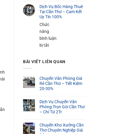
100K
Dịch
Cần
Dịch Vụ Bốc Hàng Thuê
Vụ
24
Thơ
Tại Cần Thơ – Cam Kết
Th4
Bốc
Uy Tín 100%
–
Xếp
Phục
Chức
Hàng
Vụ
năng
Nặng
24/24
bình luận
Tại
ở
bị tắt
Cần
Dịch
Thơ
Vụ
BÀI VIẾT LIÊN QUAN
Bốc
ảnh
Hàng
Chuyển Văn Phòng Giá
hải
Thuê
Rẻ Cần Thơ – Tiết Kiệm
Tại
20-30%
Cần
Thơ
Dịch Vụ Chuyển Văn
–
Phòng Trọn Gói Cần Thơ
dẫn
– Chỉ Từ 2Tr
Cam
Kết
Chuyển Kho Xưởng Cần
Uy
Thơ Chuyên Nghiệp Giá