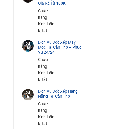
Bốc
Giá Rẻ Từ 100K
Xếp
Chức
Đồ
năng
Gia
bình luận
Dụng
ở
bị tắt
Tại
Dịch
Cần
Dịch Vụ Bốc Xếp Máy
Vụ
24
Móc Tại Cần Thơ – Phục
Thơ
Th4
Bốc
Vụ 24/24
An
Xếp
Chức
Toàn
Hàng
năng
100%
Siêu
bình luận
Thị
ở
bị tắt
Tại
Dịch
Cần
Dịch Vụ Bốc Xếp Hàng
Vụ
24
Nặng Tại Cần Thơ
Thơ
Th4
Bốc
–
Chức
Xếp
Giá
năng
Máy
Rẻ
bình luận
Móc
Từ
ở
bị tắt
Tại