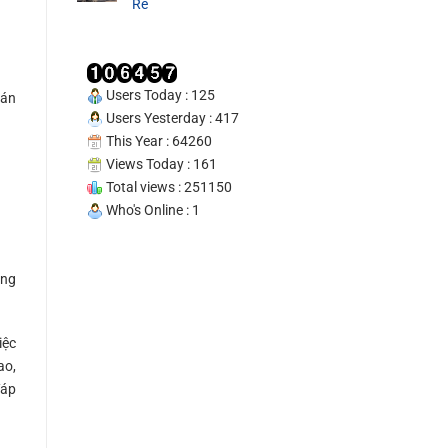
Tín
Rẻ
100%
Users Today : 125
 án
Users Yesterday : 417
This Year : 64260
Views Today : 161
Total views : 251150
Who's Online : 1
ỏng
iệc
ao,
đáp