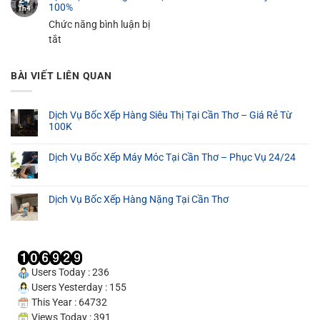
100%
Th4
–
Tại
Bốc
Chức năng bình luận bị
Giá
Cần
Xếp
ở
tắt
Rẻ
Thơ
Hàng
Dịch
Từ
–
Nặng
Vụ
100K
Phục
Tại
BÀI VIẾT LIÊN QUAN
Bốc
Vụ
Cần
Hàng
24/24
Thơ
Thuê
Dịch Vụ Bốc Xếp Hàng Siêu Thị Tại Cần Thơ – Giá Rẻ Từ
100K
Tại
Cần
Dịch Vụ Bốc Xếp Máy Móc Tại Cần Thơ – Phục Vụ 24/24
Thơ
–
Cam
Dịch Vụ Bốc Xếp Hàng Nặng Tại Cần Thơ
Kết
Uy
Tín
100%
Users Today : 236
Users Yesterday : 155
This Year : 64732
Views Today : 391