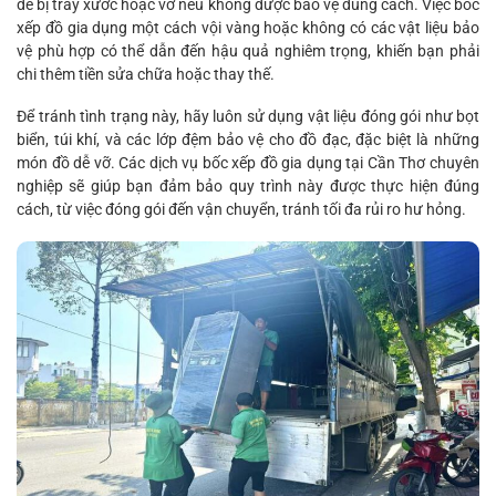
dễ bị trầy xước hoặc vỡ nếu không được bảo vệ đúng cách. Việc bốc
xếp đồ gia dụng một cách vội vàng hoặc không có các vật liệu bảo
vệ phù hợp có thể dẫn đến hậu quả nghiêm trọng, khiến bạn phải
chi thêm tiền sửa chữa hoặc thay thế.
Để tránh tình trạng này, hãy luôn sử dụng vật liệu đóng gói như bọt
biển, túi khí, và các lớp đệm bảo vệ cho đồ đạc, đặc biệt là những
món đồ dễ vỡ. Các dịch vụ bốc xếp đồ gia dụng tại Cần Thơ chuyên
nghiệp sẽ giúp bạn đảm bảo quy trình này được thực hiện đúng
cách, từ việc đóng gói đến vận chuyển, tránh tối đa rủi ro hư hỏng.