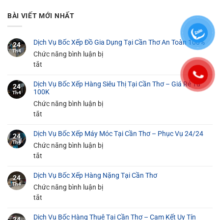
BÀI VIẾT MỚI NHẤT
Dịch Vụ Bốc Xếp Đồ Gia Dụng Tại Cần Thơ An Toàn 100%
24
Th4
Chức năng bình luận bị
ở
tắt
Dịch
Dịch Vụ Bốc Xếp Hàng Siêu Thị Tại Cần Thơ – Giá Rẻ Từ
Vụ
24
100K
Th4
Bốc
Chức năng bình luận bị
Xếp
ở
tắt
Đồ
Dịch
Gia
Dịch Vụ Bốc Xếp Máy Móc Tại Cần Thơ – Phục Vụ 24/24
Vụ
24
Dụng
Th4
Bốc
Chức năng bình luận bị
Tại
Xếp
ở
tắt
Cần
Hàng
Dịch
Thơ
Dịch Vụ Bốc Xếp Hàng Nặng Tại Cần Thơ
Siêu
Vụ
An
24
Th4
Thị
Bốc
Chức năng bình luận bị
Toàn
Tại
Xếp
ở
tắt
100%
Cần
Máy
Dịch
Thơ
Dịch Vụ Bốc Hàng Thuê Tại Cần Thơ – Cam Kết Uy Tín
Móc
Vụ
24