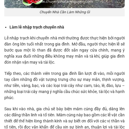
Chuyển Nhà Cần Làm Những Gì
Làm lễ nhập trạch chuyển nhà
Lễ nhập trạch khi chuyển nhà mới thường được thực hiện bởi người
đàn ông lớn tuổi nhất trong gia đình. Mở đầu, người thực hiện lễ sẽ
bước qua một lò than đã được đốt sẵn ngay cửa chính, mang ý
nghĩa xua đuổi những điều không may mắn và tà khí, giúp gia đình
đón nhận vận may và tài lộc.
Tiếp theo, các thành viên trong gia đình lần lượt đi vào, mỗi người
tay cầm những đồ vật tượng trưng cho sự may mắn, thịnh vượng,
như tiền, vàng, bạc, và các loại trái cây như cam, táo, lê, đào, lựu –
những loại trái cây mang ý nghĩa cầu chúc sức khỏe, tài lộc và hạnh
phúc.
Sau khi vào nhà, gia chủ sẽ bày biện mâm cúng đầy đủ, dâng lên
các đấng thần linh và tổ tiên. Mâm cúng này bao gồm các lễ vật cần
thiết để thể hiện lòng thành kính và sự biết ơn đối với các vị thần và
tổ tiên, rồi đọc văn khấn để cầu xin sự bình an, thuận lợi và tài lộc