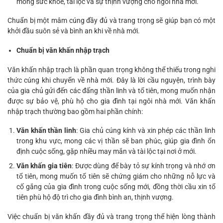
mong sức khỏe, tài lộc và sự thịnh vượng cho ngôi nhà mới.
Chuẩn bị một mâm cúng đầy đủ và trang trọng sẽ giúp bạn có một
khởi đầu suôn sẻ và bình an khi về nhà mới.
Chuẩn bị văn khấn nhập trạch
Văn khấn nhập trạch là phần quan trọng không thể thiếu trong nghi
thức cúng khi chuyển về nhà mới. Đây là lời cầu nguyện, trình bày
của gia chủ gửi đến các đấng thần linh và tổ tiên, mong muốn nhận
được sự bảo vệ, phù hộ cho gia đình tại ngôi nhà mới. Văn khấn
nhập trạch thường bao gồm hai phần chính:
Văn khấn thần linh
: Gia chủ cúng kính và xin phép các thần linh
trong khu vực, mong các vị thần sẽ ban phúc, giúp gia đình ổn
định cuộc sống, gặp nhiều may mắn và tài lộc tại nơi ở mới.
Văn khấn gia tiên
: Được dùng để bày tỏ sự kính trọng và nhớ ơn
tổ tiên, mong muốn tổ tiên sẽ chứng giám cho những nỗ lực và
cố gắng của gia đình trong cuộc sống mới, đồng thời cầu xin tổ
tiên phù hộ độ trì cho gia đình bình an, thịnh vượng.
Việc chuẩn bị văn khấn đầy đủ và trang trọng thể hiện lòng thành