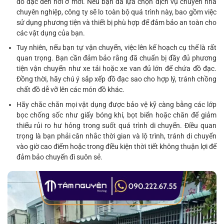
đồ đạc đến nơi ở mới. Nếu bạn đã lựa chọn dịch vụ chuyển nhà
chuyên nghiệp, công ty sẽ lo toàn bộ quá trình này, bao gồm việc
sử dụng phương tiện và thiết bị phù hợp để đảm bảo an toàn cho
các vật dụng của bạn.
Tuy nhiên, nếu bạn tự vận chuyển, việc lên kế hoạch cụ thể là rất
quan trọng. Bạn cần đảm bảo rằng đã chuẩn bị đầy đủ phương
tiện vận chuyển như xe tải hoặc xe van đủ lớn để chứa đồ đạc.
Đồng thời, hãy chú ý sắp xếp đồ đạc sao cho hợp lý, tránh chồng
chất đồ dễ vỡ lên các món đồ khác.
Hãy chắc chắn mọi vật dụng được bảo vệ kỹ càng bằng các lớp
bọc chống sốc như giấy bóng khí, bọt biển hoặc chăn để giảm
thiểu rủi ro hư hỏng trong suốt quá trình di chuyển. Điều quan
trọng là bạn phải cân nhắc thời gian và lộ trình, tránh di chuyển
vào giờ cao điểm hoặc trong điều kiện thời tiết không thuận lợi để
đảm bảo chuyến đi suôn sẻ.