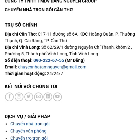
CÔNG TY TNHH TMDV ĐĂNG NGUYÊN
GROUP
CHUYỂN NHÀ TRỌN GÓI CẦN THƠ
TRỤ SỞ CHÍNH
Địa chỉ Cần Thơ:
C17-11 đường số 6A, KDC Hoàng Quân, P. Thường
Thạnh, Q. Cái Răng, TP. Cần Thơ
Địa chỉ Vĩnh Long:
Số 62/29/1 đường Nguyễn Chí Thanh, khóm 2 ,
Phường 5, Thành phố Vĩnh Long, Tỉnh Vĩnh Long
Số điện thoại:
090-222-67-55
(Mr Đăng)
Email:
chuyennhatamnguyen@gmail.com
Thời gian hoạt động:
24/24/7
KẾT NỐI VỚI CHÚNG TÔI
DỊCH VỤ / GIẢI PHÁP
Chuyển nhà trọn gói
Chuyển văn phòng
Chuyển trọ trọn gói