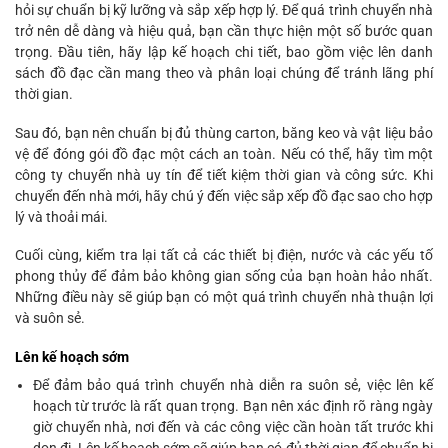
hỏi sự chuẩn bị kỹ lưỡng và sắp xếp hợp lý. Để quá trình chuyển nhà
trở nên dễ dàng và hiệu quả, bạn cần thực hiện một số bước quan
trọng. Đầu tiên, hãy lập kế hoạch chi tiết, bao gồm việc lên danh
sách đồ đạc cần mang theo và phân loại chúng để tránh lãng phí
thời gian.
Sau đó, bạn nên chuẩn bị đủ thùng carton, băng keo và vật liệu bảo
vệ để đóng gói đồ đạc một cách an toàn. Nếu có thể, hãy tìm một
công ty chuyển nhà uy tín để tiết kiệm thời gian và công sức. Khi
chuyển đến nhà mới, hãy chú ý đến việc sắp xếp đồ đạc sao cho hợp
lý và thoải mái.
Cuối cùng, kiểm tra lại tất cả các thiết bị điện, nước và các yếu tố
phong thủy để đảm bảo không gian sống của bạn hoàn hảo nhất.
Những điều này sẽ giúp bạn có một quá trình chuyển nhà thuận lợi
và suôn sẻ.
Lên kế hoạch sớm
Để đảm bảo quá trình chuyển nhà diễn ra suôn sẻ, việc lên kế
hoạch từ trước là rất quan trọng. Bạn nên xác định rõ ràng ngày
giờ chuyển nhà, nơi đến và các công việc cần hoàn tất trước khi
dọn đi. Lên kế hoạch sớm sẽ giúp bạn có đủ thời gian để chuẩn bị