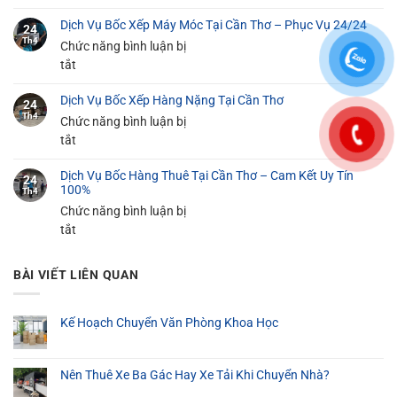
Dịch
Gia
Dịch Vụ Bốc Xếp Máy Móc Tại Cần Thơ – Phục Vụ 24/24
Vụ
24
Dụng
Th4
Bốc
Chức năng bình luận bị
Tại
Xếp
ở
tắt
Cần
Hàng
Dịch
Thơ
Dịch Vụ Bốc Xếp Hàng Nặng Tại Cần Thơ
Siêu
Vụ
An
24
Th4
Thị
Bốc
Chức năng bình luận bị
Toàn
Tại
Xếp
ở
tắt
100%
Cần
Máy
Dịch
Thơ
Dịch Vụ Bốc Hàng Thuê Tại Cần Thơ – Cam Kết Uy Tín
Móc
Vụ
24
100%
Th4
–
Tại
Bốc
Chức năng bình luận bị
Giá
Cần
Xếp
ở
tắt
Rẻ
Thơ
Hàng
Dịch
Từ
–
Nặng
Vụ
100K
Phục
Tại
BÀI VIẾT LIÊN QUAN
Bốc
Vụ
Cần
Hàng
24/24
Thơ
Thuê
Kế Hoạch Chuyển Văn Phòng Khoa Học
Tại
Cần
Nên Thuê Xe Ba Gác Hay Xe Tải Khi Chuyển Nhà?
Thơ
–