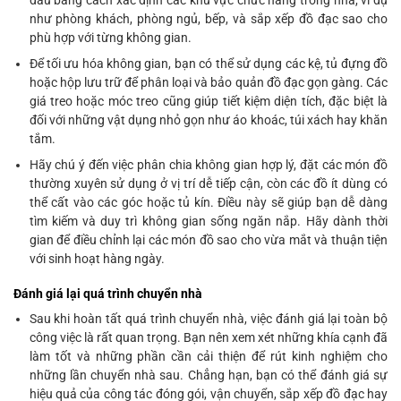
đầu bằng cách xác định các khu vực chức năng trong nhà, ví dụ
như phòng khách, phòng ngủ, bếp, và sắp xếp đồ đạc sao cho
phù hợp với từng không gian.
Để tối ưu hóa không gian, bạn có thể sử dụng các kệ, tủ đựng đồ
hoặc hộp lưu trữ để phân loại và bảo quản đồ đạc gọn gàng. Các
giá treo hoặc móc treo cũng giúp tiết kiệm diện tích, đặc biệt là
đối với những vật dụng nhỏ gọn như áo khoác, túi xách hay khăn
tắm.
Hãy chú ý đến việc phân chia không gian hợp lý, đặt các món đồ
thường xuyên sử dụng ở vị trí dễ tiếp cận, còn các đồ ít dùng có
thể cất vào các góc hoặc tủ kín. Điều này sẽ giúp bạn dễ dàng
tìm kiếm và duy trì không gian sống ngăn nắp. Hãy dành thời
gian để điều chỉnh lại các món đồ sao cho vừa mắt và thuận tiện
với sinh hoạt hàng ngày.
Đánh giá lại quá trình chuyển nhà
Sau khi hoàn tất quá trình chuyển nhà, việc đánh giá lại toàn bộ
công việc là rất quan trọng. Bạn nên xem xét những khía cạnh đã
làm tốt và những phần cần cải thiện để rút kinh nghiệm cho
những lần chuyển nhà sau. Chẳng hạn, bạn có thể đánh giá sự
hiệu quả của công tác đóng gói, vận chuyển, sắp xếp đồ đạc hay