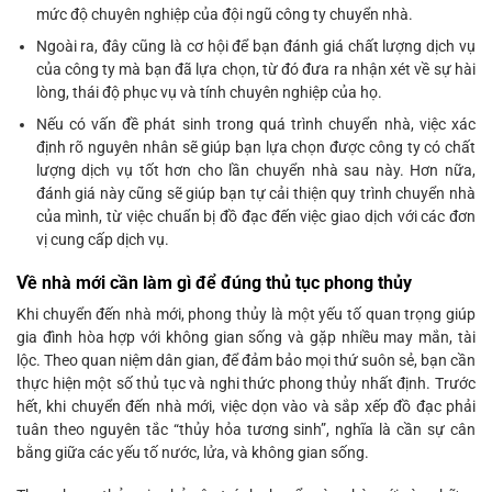
mức độ chuyên nghiệp của đội ngũ công ty chuyển nhà.
Ngoài ra, đây cũng là cơ hội để bạn đánh giá chất lượng dịch vụ
của công ty mà bạn đã lựa chọn, từ đó đưa ra nhận xét về sự hài
lòng, thái độ phục vụ và tính chuyên nghiệp của họ.
Nếu có vấn đề phát sinh trong quá trình chuyển nhà, việc xác
định rõ nguyên nhân sẽ giúp bạn lựa chọn được công ty có chất
lượng dịch vụ tốt hơn cho lần chuyển nhà sau này. Hơn nữa,
đánh giá này cũng sẽ giúp bạn tự cải thiện quy trình chuyển nhà
của mình, từ việc chuẩn bị đồ đạc đến việc giao dịch với các đơn
vị cung cấp dịch vụ.
Về nhà mới cần làm gì để đúng thủ tục phong thủy
Khi chuyển đến nhà mới, phong thủy là một yếu tố quan trọng giúp
gia đình hòa hợp với không gian sống và gặp nhiều may mắn, tài
lộc. Theo quan niệm dân gian, để đảm bảo mọi thứ suôn sẻ, bạn cần
thực hiện một số thủ tục và nghi thức phong thủy nhất định. Trước
hết, khi chuyển đến nhà mới, việc dọn vào và sắp xếp đồ đạc phải
tuân theo nguyên tắc “thủy hỏa tương sinh”, nghĩa là cần sự cân
bằng giữa các yếu tố nước, lửa, và không gian sống.