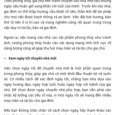
Theo phong thủy, gia chủ nên tránh chuyển vào nhà mới vào những
ngày xấu hoặc giờ xung khắc với tuổi của mình. Trước khi vào nhà,
gia đình có thể thắp hương, cầu khấn tổ tiên, thần linh để xin phép
cho mọi việc được hanh thông và an lành. Việc đặt bát hương, bàn
thờ tổ tiên ở vị trí cao và trang nghiêm cũng rất quan trọng trong
việc duy trì tài lộc, bảo vệ gia đình.
Ngoài ra, việc mang vào nhà các vật phẩm phong thủy như tranh
ảnh, tượng phong thủy hoặc các vật dụng mang tính tích cực về
năng lượng cũng sẽ giúp thu hút may mắn và tài lộc cho gia chủ.
Xem ngày tốt chuyển nhà mới
Việc chọn ngày tốt để chuyển nhà mới là một phần quan trọng
trong phong thủy, giúp gia chủ có một khởi đầu thuận lợi và suôn
sẻ. Có nhiều cách để xác định ngày tốt, chẳng hạn như dựa vào
ngày hoàng đạo, ngày hợp tuổi, hoặc ngày hợp với mệnh của gia
chủ. Để chọn được ngày chuyển nhà phù hợp, bạn cần phải cân
nhắc kỹ lưỡng các yếu tố này, vì một ngày tốt sẽ mang đến nhiều
may mắn và tài lộc cho gia đình.
Nếu bạn không chắc chắn về cách chọn ngày, hãy tham khảo các