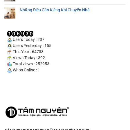
Cam
Những Điều Cần Kiêng Khi Chuyển Nhà
Kết
Uy
Tín
100%
Users Today : 237
Users Yesterday : 155
This Year : 64733
Views Today : 392
Total views : 252953
Who's Online : 1