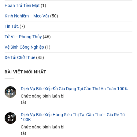
Hoàn Trả Tiền Mặt
(1)
Kinh Nghiệm – Mẹo Vặt
(50)
Tin Tức
(7)
Tử Vi – Phong Thủy
(46)
Vệ Sinh Công Nghiệp
(1)
Xe Tải Chở Thuê
(45)
BÀI VIẾT MỚI NHẤT
Dịch Vụ Bốc Xếp Đồ Gia Dụng Tại Cần Thơ An Toàn 100%
24
Th4
Chức năng bình luận bị
ở
tắt
Dịch
Dịch Vụ Bốc Xếp Hàng Siêu Thị Tại Cần Thơ – Giá Rẻ Từ
Vụ
24
100K
Th4
Bốc
Chức năng bình luận bị
Xếp
ở
tắt
Đồ