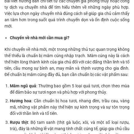
bài viết hướng dẫn chi tiết từ các chuyên gia phong thủy hoặc công
ty dịch vụ chuyển nhà để tìm hiểu thêm về những ngày phù hợp.
Việc lựa chọn ngày chuyển nhà đúng cách sẽ giúp gia chủ cảm thấy
an tâm hơn trong suốt quá trình chuyển dọn và ổn định cuộc sống
mới.
Chuyển về nhà mới cần mua gì?
Khi chuyển về nhà mới, một trong những thủ tục quan trọng không
thể thiếu là chuẩn bị mâm cúng nhập trạch. Mâm cúng này là cách
thể hiện lòng thành kính của gia chủ đối với các đấng thần linh và tổ
tiên, cầu mong sự bình an, may mắn và thịnh vượng cho gia đình.
Để chuẩn bị mâm cúng đầy đủ, bạn cần chuẩn bị các vật phẩm sau:
Mâm ngũ quả
: Thường bao gồm 5 loại quả tươi, chọn theo mùa
để đảm bảo sự tươi ngon và phù hợp với phong thủy.
Hương hoa
: Cần chuẩn bị hoa tươi, nhang đèn, trầu cau, vàng
mã, những vật phẩm này thể hiện sự kính trọng và sự tôn trọng
đối với thần linh và tổ tiên.
Rượu thịt
: Bộ tam sanh (thịt gà luộc, xôi, và một số loại rượu,
trà), đây là những lễ vật mang tính chất cúng tế, giúp gia chủ cầu