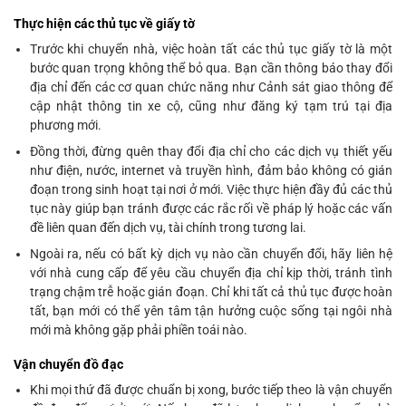
Thực hiện các thủ tục về giấy tờ
Trước khi chuyển nhà, việc hoàn tất các thủ tục giấy tờ là một
bước quan trọng không thể bỏ qua. Bạn cần thông báo thay đổi
địa chỉ đến các cơ quan chức năng như Cảnh sát giao thông để
cập nhật thông tin xe cộ, cũng như đăng ký tạm trú tại địa
phương mới.
Đồng thời, đừng quên thay đổi địa chỉ cho các dịch vụ thiết yếu
như điện, nước, internet và truyền hình, đảm bảo không có gián
đoạn trong sinh hoạt tại nơi ở mới. Việc thực hiện đầy đủ các thủ
tục này giúp bạn tránh được các rắc rối về pháp lý hoặc các vấn
đề liên quan đến dịch vụ, tài chính trong tương lai.
Ngoài ra, nếu có bất kỳ dịch vụ nào cần chuyển đổi, hãy liên hệ
với nhà cung cấp để yêu cầu chuyển địa chỉ kịp thời, tránh tình
trạng chậm trễ hoặc gián đoạn. Chỉ khi tất cả thủ tục được hoàn
tất, bạn mới có thể yên tâm tận hưởng cuộc sống tại ngôi nhà
mới mà không gặp phải phiền toái nào.
Vận chuyển đồ đạc
Khi mọi thứ đã được chuẩn bị xong, bước tiếp theo là vận chuyển