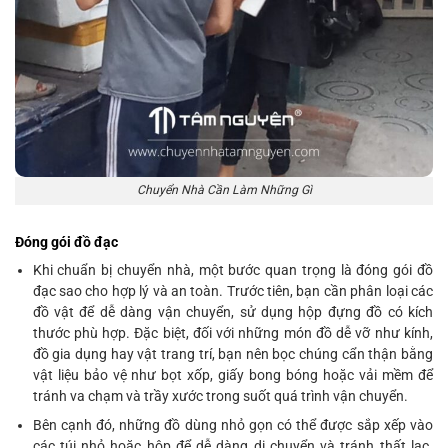
Chuyển Nhà Cần Làm Những Gì
Đóng gói đồ đạc
Khi chuẩn bị chuyển nhà, một bước quan trọng là đóng gói đồ
đạc sao cho hợp lý và an toàn. Trước tiên, bạn cần phân loại các
đồ vật để dễ dàng vận chuyển, sử dụng hộp đựng đồ có kích
thước phù hợp. Đặc biệt, đối với những món đồ dễ vỡ như kính,
đồ gia dụng hay vật trang trí, bạn nên bọc chúng cẩn thận bằng
vật liệu bảo vệ như bọt xốp, giấy bong bóng hoặc vải mềm để
tránh va chạm và trầy xước trong suốt quá trình vận chuyển.
Bên cạnh đó, những đồ dùng nhỏ gọn có thể được sắp xếp vào
các túi nhỏ hoặc hộp để dễ dàng di chuyển và tránh thất lạc.