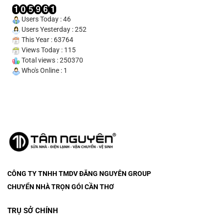
Thuê
Tại
Users Today : 46
Cần
Users Yesterday : 252
Thơ
This Year : 63764
–
Views Today : 115
Cam
Total views : 250370
Kết
Who's Online : 1
Uy
Tín
100%
CÔNG TY TNHH TMDV ĐĂNG NGUYÊN
GROUP
CHUYỂN NHÀ TRỌN GÓI CẦN THƠ
TRỤ SỞ CHÍNH