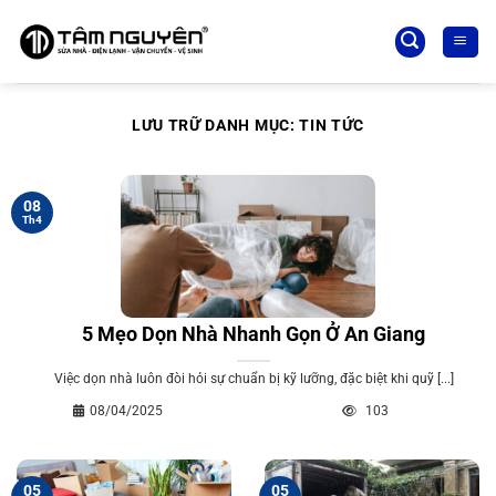
Bỏ
qua
nội
dung
LƯU TRỮ DANH MỤC:
TIN TỨC
08
Th4
5 Mẹo Dọn Nhà Nhanh Gọn Ở An Giang
Việc dọn nhà luôn đòi hỏi sự chuẩn bị kỹ lưỡng, đặc biệt khi quỹ [...]
08/04/2025
103
05
05