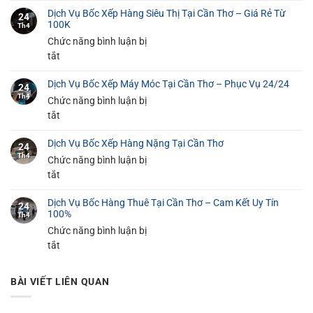
Dịch Vụ Bốc Xếp Hàng Siêu Thị Tại Cần Thơ – Giá Rẻ Từ
Vụ
24
100K
Th4
Bốc
Chức năng bình luận bị
Xếp
ở
tắt
Đồ
Dịch
Gia
Dịch Vụ Bốc Xếp Máy Móc Tại Cần Thơ – Phục Vụ 24/24
Vụ
24
Dụng
Th4
Bốc
Chức năng bình luận bị
Tại
Xếp
ở
tắt
Cần
Hàng
Dịch
Thơ
Dịch Vụ Bốc Xếp Hàng Nặng Tại Cần Thơ
Siêu
Vụ
An
24
Th4
Thị
Bốc
Chức năng bình luận bị
Toàn
Tại
Xếp
ở
tắt
100%
Cần
Máy
Dịch
Thơ
Dịch Vụ Bốc Hàng Thuê Tại Cần Thơ – Cam Kết Uy Tín
Móc
Vụ
24
100%
Th4
–
Tại
Bốc
Chức năng bình luận bị
Giá
Cần
Xếp
ở
tắt
Rẻ
Thơ
Hàng
Dịch
Từ
–
Nặng
Vụ
100K
Phục
Tại
BÀI VIẾT LIÊN QUAN
Bốc
Vụ
Cần
Hàng
24/24
Thơ