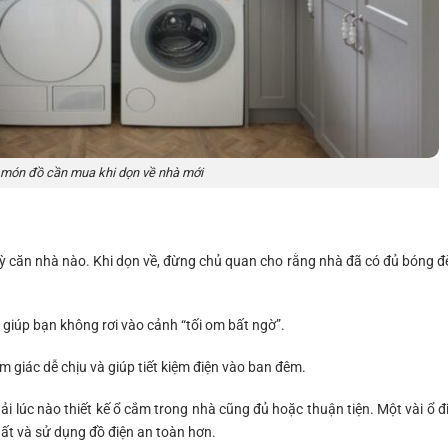
món đồ cần mua khi dọn về nhà mới
 kỳ căn nhà nào. Khi dọn về, đừng chủ quan cho rằng nhà đã có đủ bóng đ
giúp bạn không rơi vào cảnh “tối om bất ngờ”.
m giác dễ chịu và giúp tiết kiệm điện vào ban đêm.
i lúc nào thiết kế ổ cắm trong nhà cũng đủ hoặc thuận tiện. Một vài ổ đ
thất và sử dụng đồ điện an toàn hơn.