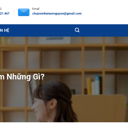
 2
Email
21.467
chuyennhatamnguyen@gmail.com
ÊN HỆ
m Những Gì?