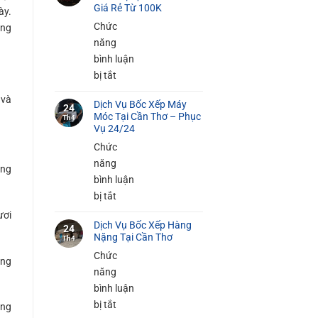
Bốc
Giá Rẻ Từ 100K
ày.
Xếp
Chức
ong
Đồ
năng
Gia
bình luận
Dụng
ở
bị tắt
Tại
Dịch
 và
Cần
Dịch Vụ Bốc Xếp Máy
Vụ
24
Móc Tại Cần Thơ – Phục
Thơ
Th4
Bốc
Vụ 24/24
An
Xếp
Chức
Toàn
Hàng
năng
100%
ững
Siêu
bình luận
Thị
ở
bị tắt
Tại
Dịch
ươi
Cần
Dịch Vụ Bốc Xếp Hàng
Vụ
24
Nặng Tại Cần Thơ
Thơ
Th4
Bốc
–
Chức
Xếp
óng
Giá
năng
Máy
Rẻ
bình luận
Móc
Từ
ở
bị tắt
ụng
Tại