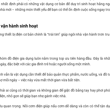
 nhất định phải có những vật dụng cơ bản để duy trì sinh hoạt hằng ng
nhà mới – những món thiết yếu để bạn có thể ổn định cuộc sống ngay tr
ể vận hành sinh hoạt
thiết bị điện cơ bản chính là “trái tim” giúp ngôi nhà vận hành trơn tru
nhóm đồ điện gia dụng luôn nằm trong top ưu tiên hàng đầu. Đây là nh
ngày, đặc biệt với các gia đình trẻ hoặc người sống một mình.
nh vẫn là vật dụng cần thiết để bảo quản thực phẩm, nước uống, và đồ t
ợ mỗi ngày – việc này vừa mất thời gian vừa bất tiện.
hải ai cũng có thời gian và không gian để giặt đồ bằng tay hay phơi ph
điện, nhỏ gọn sẽ giúp bạn nhẹ gánh việc nhà.
ều quan trọng. Nồi cơm điện giúp nấu cơm dễ dàng và còn có thể tận d