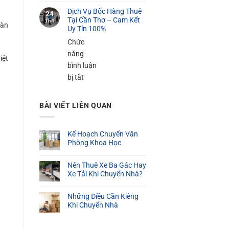
100K
Dịch
Cần
Dịch Vụ Bốc Hàng Thuê
Vụ
24
Thơ
Tại Cần Thơ – Cam Kết
Th4
Bốc
oàn
Uy Tín 100%
–
Xếp
Phục
Chức
Hàng
Vụ
năng
iệt
Nặng
24/24
bình luận
Tại
ở
bị tắt
Cần
Dịch
Thơ
Vụ
BÀI VIẾT LIÊN QUAN
Bốc
Hàng
Kế Hoạch Chuyển Văn
Thuê
Phòng Khoa Học
Tại
Cần
Nên Thuê Xe Ba Gác Hay
Thơ
Xe Tải Khi Chuyển Nhà?
–
Cam
Những Điều Cần Kiêng
Khi Chuyển Nhà
Kết
Uy