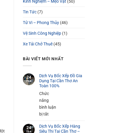
Kinh Nghiệm – Mẹo Vặt
(50)
Tin Tức
(7)
Tử Vi – Phong Thủy
(46)
Vệ Sinh Công Nghiệp
(1)
Xe Tải Chở Thuê
(45)
BÀI VIẾT MỚI NHẤT
Dịch Vụ Bốc Xếp Đồ Gia
24
Dụng Tại Cần Thơ An
Th4
Toàn 100%
Chức
năng
bình luận
ở
bị tắt
Dịch
Dịch Vụ Bốc Xếp Hàng
Vụ
24
Một
Siêu Thị Tại Cần Thơ –
Th4