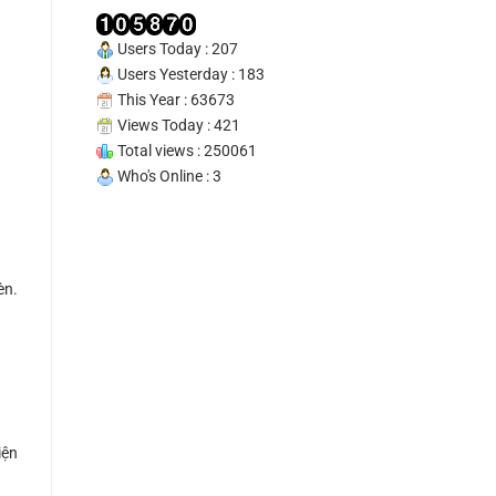
Tín
100%
Users Today : 207
Users Yesterday : 183
This Year : 63673
Views Today : 421
Total views : 250061
Who's Online : 3
èn.
iện