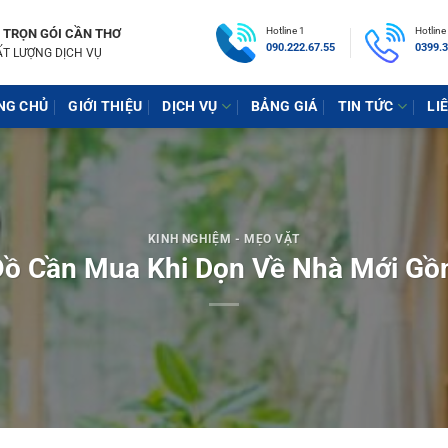
Hotline 1
Hotline
 TRỌN GÓI CẦN THƠ
090.222.67.55
0399.3
ẤT LƯỢNG DỊCH VỤ
NG CHỦ
GIỚI THIỆU
DỊCH VỤ
BẢNG GIÁ
TIN TỨC
LI
KINH NGHIỆM - MẸO VẶT
Đồ Cần Mua Khi Dọn Về Nhà Mới Gồ