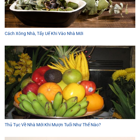
Cách Xông Nhà, Tẩy Uế Khi Vào Nhà Mới
Thủ Tục Về Nhà Mới Khi Mượn Tuổi Như Thế Nào?