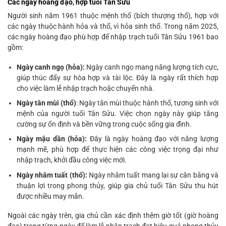
Các ngày hoàng đạo, hợp tuổi Tân Sửu
Người sinh năm 1961 thuộc mệnh thổ (bích thượng thổ), hợp với
các ngày thuộc hành hỏa và thổ, vì hỏa sinh thổ. Trong năm 2025,
các ngày hoàng đạo phù hợp để nhập trạch tuổi Tân Sửu 1961 bao
gồm:
Ngày canh ngọ (hỏa):
Ngày canh ngọ mang năng lượng tích cực,
giúp thúc đẩy sự hòa hợp và tài lộc. Đây là ngày rất thích hợp
cho việc làm lễ nhập trạch hoặc chuyển nhà.
Ngày tân mùi (thổ)
:
Ngày tân mùi thuộc hành thổ, tương sinh với
mệnh của người tuổi Tân Sửu. Việc chọn ngày này giúp tăng
cường sự ổn định và bền vững trong cuộc sống gia đình.
Ngày mậu dần (hỏa):
Đây là ngày hoàng đạo với năng lượng
mạnh mẽ, phù hợp để thực hiện các công việc trọng đại như
nhập trạch, khởi đầu công việc mới.
Ngày nhâm tuất (thổ):
Ngày nhâm tuất mang lại sự cân bằng và
thuận lợi trong phong thủy, giúp gia chủ tuổi Tân Sửu thu hút
được nhiều may mắn.
Ngoài các ngày trên, gia chủ cần xác định thêm giờ tốt (giờ hoàng