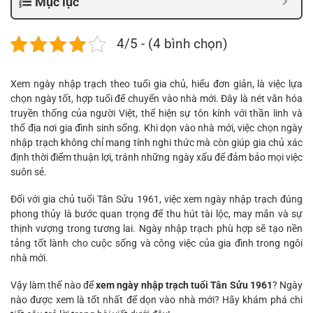
Mục lục
4/5 - (4 bình chọn)
Xem ngày nhập trạch theo tuổi gia chủ, hiểu đơn giản, là việc lựa
chọn ngày tốt, hợp tuổi để chuyển vào nhà mới. Đây là nét văn hóa
truyền thống của người Việt, thể hiện sự tôn kính với thần linh và
thổ địa nơi gia đình sinh sống. Khi dọn vào nhà mới, việc chọn ngày
nhập trạch không chỉ mang tính nghi thức mà còn giúp gia chủ xác
định thời điểm thuận lợi, tránh những ngày xấu để đảm bảo mọi việc
suôn sẻ.
Đối với gia chủ tuổi Tân Sửu 1961, việc xem ngày nhập trạch đúng
phong thủy là bước quan trọng để thu hút tài lộc, may mắn và sự
thịnh vượng trong tương lai. Ngày nhập trạch phù hợp sẽ tạo nền
tảng tốt lành cho cuộc sống và công việc của gia đình trong ngôi
nhà mới.
Vậy làm thế nào để
xem ngày nhập trạch tuổi Tân Sửu 1961
? Ngày
nào được xem là tốt nhất để dọn vào nhà mới? Hãy khám phá chi