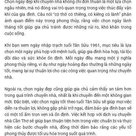
Chọn ngày đẹp khi chuyển nhà không chỉ đơn thuần là một lựa chọn
ngẫu nhiên, mà nó đóng vai trò quan trọng trong việc thúc đẩy vận
khí của gia đình. Câu nói “có thờ có thiêng, có kiêng có lành” phản
ánh quan điểm này trong phong thủy, rằng việc chọn ngày lành
tháng tốt giúp gia chủ tránh được những rủi ro, khó khăn trong
cuộc sống.
Khi bạn xem ngày nhập trạch tuổi Tân Sửu 1961, mục tiêu là lựa
chọn một ngày phù hợp với mệnh tuổi, giúp gia đình hòa hợp, tài lộc
dồi dào và sức khỏe ổn định. Mỗi ngày đều mang một ý nghĩa
phong thủy riêng, ví dụ như ngày hoàng đạo thường là những ngày
tốt, mang lại sự thuận lợi cho các công việc quan trọng như chuyển
nhà.
Ngoài ra, chọn ngày đẹp cũng giúp gia chủ cảm thấy an tâm hơn
trong quá trình chuyển nhà, nhất là khi chuyển đến một không gian
mới. Đặc biệt, việc chọn ngày tốt theo tuổi Tân Sửu sẽ giúp mọi việc
diễn ra thuận lợi, không gặp phải trở ngại, đảm bảo gia đình bạn sẽ
có một tổ ấm trọn vẹn và ổn định. Việc kết hợp với dịch vụ chuyển
nhà Cần Thơ sẽ giúp bạn thuận tiện hơn trong việc chuẩn bị và thực
hiện các bước chuyển nhà, đồng thời đảm bảo rằng các yếu tố
phong thủy được tối ưu hóa trong suốt quá trình.