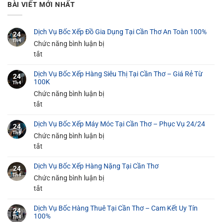
BÀI VIẾT MỚI NHẤT
Dịch Vụ Bốc Xếp Đồ Gia Dụng Tại Cần Thơ An Toàn 100%
24
Th4
Chức năng bình luận bị
ở
tắt
Dịch
Dịch Vụ Bốc Xếp Hàng Siêu Thị Tại Cần Thơ – Giá Rẻ Từ
Vụ
24
100K
Th4
Bốc
Chức năng bình luận bị
Xếp
ở
tắt
Đồ
Dịch
Gia
Dịch Vụ Bốc Xếp Máy Móc Tại Cần Thơ – Phục Vụ 24/24
Vụ
24
Dụng
Th4
Bốc
Chức năng bình luận bị
Tại
Xếp
ở
tắt
Cần
Hàng
Dịch
Thơ
Dịch Vụ Bốc Xếp Hàng Nặng Tại Cần Thơ
Siêu
Vụ
An
24
Th4
Thị
Bốc
Chức năng bình luận bị
Toàn
Tại
Xếp
ở
tắt
100%
Cần
Máy
Dịch
Thơ
Dịch Vụ Bốc Hàng Thuê Tại Cần Thơ – Cam Kết Uy Tín
Móc
Vụ
24
100%
Th4
–
Tại
Bốc