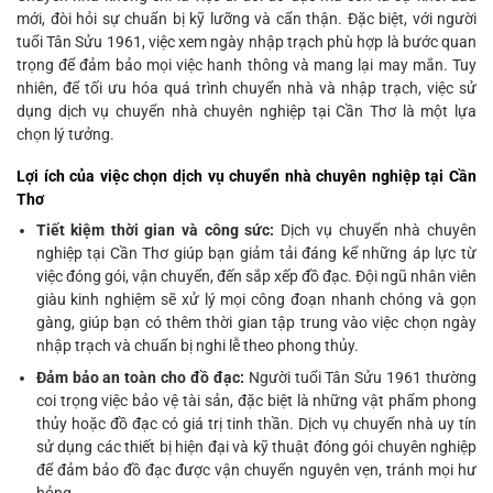
mới, đòi hỏi sự chuẩn bị kỹ lưỡng và cẩn thận. Đặc biệt, với người
tuổi Tân Sửu 1961, việc xem ngày nhập trạch phù hợp là bước quan
trọng để đảm bảo mọi việc hanh thông và mang lại may mắn. Tuy
nhiên, để tối ưu hóa quá trình chuyển nhà và nhập trạch, việc sử
dụng dịch vụ chuyển nhà chuyên nghiệp tại Cần Thơ là một lựa
chọn lý tưởng.
Lợi ích của việc chọn dịch vụ chuyển nhà chuyên nghiệp tại Cần
Thơ
Tiết kiệm thời gian và công sức:
Dịch vụ chuyển nhà chuyên
nghiệp tại Cần Thơ giúp bạn giảm tải đáng kể những áp lực từ
việc đóng gói, vận chuyển, đến sắp xếp đồ đạc. Đội ngũ nhân viên
giàu kinh nghiệm sẽ xử lý mọi công đoạn nhanh chóng và gọn
gàng, giúp bạn có thêm thời gian tập trung vào việc chọn ngày
nhập trạch và chuẩn bị nghi lễ theo phong thủy.
Đảm bảo an toàn cho đồ đạc:
Người tuổi Tân Sửu 1961 thường
coi trọng việc bảo vệ tài sản, đặc biệt là những vật phẩm phong
thủy hoặc đồ đạc có giá trị tinh thần. Dịch vụ chuyển nhà uy tín
sử dụng các thiết bị hiện đại và kỹ thuật đóng gói chuyên nghiệp
để đảm bảo đồ đạc được vận chuyển nguyên vẹn, tránh mọi hư