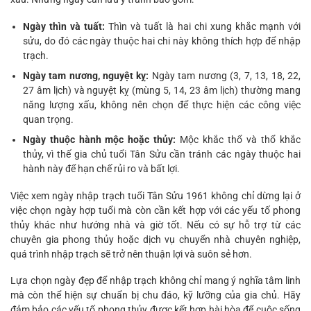
Ngày thìn và tuất:
Thìn và tuất là hai chi xung khắc mạnh với
sửu, do đó các ngày thuộc hai chi này không thích hợp để nhập
trạch.
Ngày tam nương, nguyệt kỵ:
Ngày tam nương (3, 7, 13, 18, 22,
27 âm lịch) và nguyệt kỵ (mùng 5, 14, 23 âm lịch) thường mang
năng lượng xấu, không nên chọn để thực hiện các công việc
quan trọng.
Ngày thuộc hành mộc hoặc thủy:
Mộc khắc thổ và thổ khắc
thủy, vì thế gia chủ tuổi Tân Sửu cần tránh các ngày thuộc hai
hành này để hạn chế rủi ro và bất lợi.
Việc xem ngày nhập trạch tuổi Tân Sửu 1961 không chỉ dừng lại ở
việc chọn ngày hợp tuổi mà còn cần kết hợp với các yếu tố phong
thủy khác như hướng nhà và giờ tốt. Nếu có sự hỗ trợ từ các
chuyên gia phong thủy hoặc dịch vụ chuyển nhà chuyên nghiệp,
quá trình nhập trạch sẽ trở nên thuận lợi và suôn sẻ hơn.
Lựa chọn ngày đẹp để nhập trạch không chỉ mang ý nghĩa tâm linh
mà còn thể hiện sự chuẩn bị chu đáo, kỹ lưỡng của gia chủ. Hãy
đảm bảo các yếu tố phong thủy được kết hợp hài hòa để cuộc sống