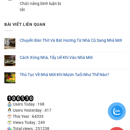
Chức năng bình luận bị
Giá
Cần
Xếp
ở
tắt
Rẻ
Thơ
Hàng
Dịch
Từ
–
Nặng
Vụ
100K
Phục
Tại
BÀI VIẾT LIÊN QUAN
Bốc
Vụ
Cần
Hàng
24/24
Thơ
Thuê
Chuyển Bàn Thờ Và Bát Hương Từ Nhà Cũ Sang Nhà Mới
Tại
Cần
Cách Xông Nhà, Tẩy Uế Khi Vào Nhà Mới
Thơ
–
Cam
Thủ Tục Về Nhà Mới Khi Mượn Tuổi Như Thế Nào?
Kết
Uy
Tín
100%
Users Today : 198
Users Yesterday : 417
This Year : 64333
Views Today : 249
Total views : 251238