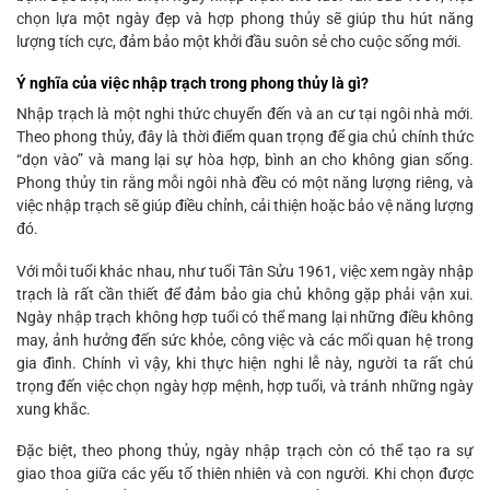
chọn lựa một ngày đẹp và hợp phong thủy sẽ giúp thu hút năng
lượng tích cực, đảm bảo một khởi đầu suôn sẻ cho cuộc sống mới.
Ý nghĩa của việc nhập trạch trong phong thủy là gì?
Nhập trạch là một nghi thức chuyển đến và an cư tại ngôi nhà mới.
Theo phong thủy, đây là thời điểm quan trọng để gia chủ chính thức
“dọn vào” và mang lại sự hòa hợp, bình an cho không gian sống.
Phong thủy tin rằng mỗi ngôi nhà đều có một năng lượng riêng, và
việc nhập trạch sẽ giúp điều chỉnh, cải thiện hoặc bảo vệ năng lượng
đó.
Với mỗi tuổi khác nhau, như tuổi Tân Sửu 1961, việc xem ngày nhập
trạch là rất cần thiết để đảm bảo gia chủ không gặp phải vận xui.
Ngày nhập trạch không hợp tuổi có thể mang lại những điều không
may, ảnh hưởng đến sức khỏe, công việc và các mối quan hệ trong
gia đình. Chính vì vậy, khi thực hiện nghi lễ này, người ta rất chú
trọng đến việc chọn ngày hợp mệnh, hợp tuổi, và tránh những ngày
xung khắc.
Đặc biệt, theo phong thủy, ngày nhập trạch còn có thể tạo ra sự
giao thoa giữa các yếu tố thiên nhiên và con người. Khi chọn được