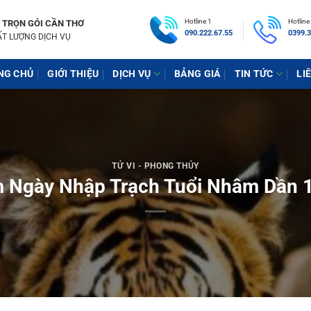
Hotline 1
Hotline
 TRỌN GÓI CẦN THƠ
090.222.67.55
0399.3
ẤT LƯỢNG DỊCH VỤ
NG CHỦ
GIỚI THIỆU
DỊCH VỤ
BẢNG GIÁ
TIN TỨC
LI
TỬ VI - PHONG THỦY
 Ngày Nhập Trạch Tuổi Nhâm Dần 