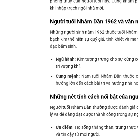
phong thủy của người tuổi này. Cùng khám phá
khi nhập trạch ngôi nhà mới.
Người tuổi Nhâm Dần 1962 và vận 
Những người sinh năm 1962 thuộc tuổi Nhâm D
bạch kim thể hiện sự quý giá, tinh khiết và m
đạo bẩm sinh.
Ngũ hành:
Kim tượng trưng cho sự cứng cỏ
trì vượng khí.
Cung mệnh:
Nam tuổi Nhâm Dần thuộc cu
hưởng lớn đến cách bài trí và hướng nhà h
Những nét tính cách nổi bật của ng
Người tuổi Nhâm Dần thường được đánh giá ca
lý và dễ dàng đạt được thành công trong sự n
Ưu điểm:
Họ sống thẳng thắn, trung thực v
và tin cậy từ mọi người.