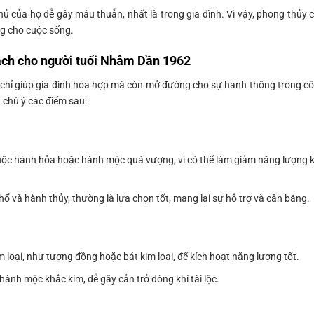
hủ của họ dễ gây mâu thuẫn, nhất là trong gia đình. Vì vậy, phong thủy 
g cho cuộc sống.
rạch cho người tuổi Nhâm Dần 1962
g chỉ giúp gia đình hòa hợp mà còn mở đường cho sự hanh thông trong c
n chú ý các điểm sau:
ộc hành hỏa hoặc hành mộc quá vượng, vì có thể làm giảm năng lượng 
ổ và hành thủy, thường là lựa chọn tốt, mang lại sự hỗ trợ và cân bằng.
loại, như tượng đồng hoặc bát kim loại, để kích hoạt năng lượng tốt.
hành mộc khắc kim, dễ gây cản trở dòng khí tài lộc.