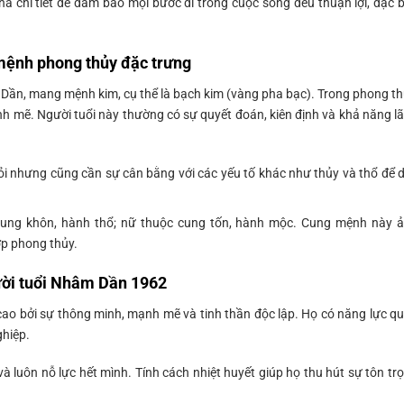
 chi tiết để đảm bảo mọi bước đi trong cuộc sống đều thuận lợi, đặc b
mệnh phong thủy đặc trưng
ần, mang mệnh kim, cụ thể là bạch kim (vàng pha bạc). Trong phong th
ạnh mẽ. Người tuổi này thường có sự quyết đoán, kiên định và khả năng l
i nhưng cũng cần sự cân bằng với các yếu tố khác như thủy và thổ để 
ng khôn, hành thổ; nữ thuộc cung tốn, hành mộc. Cung mệnh này 
ợp phong thủy.
ười tuổi Nhâm Dần 1962
o bởi sự thông minh, mạnh mẽ và tinh thần độc lập. Họ có năng lực q
ghiệp.
à luôn nỗ lực hết mình. Tính cách nhiệt huyết giúp họ thu hút sự tôn tr