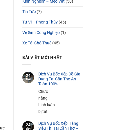
Kinh Nghiệm – Mẹo Vặt
(50)
Tin Tức
(7)
Tử Vi – Phong Thủy
(46)
Vệ Sinh Công Nghiệp
(1)
Xe Tải Chở Thuê
(45)
BÀI VIẾT MỚI NHẤT
Dịch Vụ Bốc Xếp Đồ Gia
24
Dụng Tại Cần Thơ An
Th4
Toàn 100%
Chức
năng
bình luận
ở
bị tắt
Dịch
Dịch Vụ Bốc Xếp Hàng
Vụ
24
rực
Siêu Thị Tại Cần Thơ –
Th4