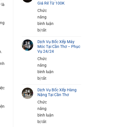
Bốc
Giá Rẻ Từ 100K
 là
Xếp
Chức
Đồ
năng
Gia
ong
bình luận
Dụng
ở
bị tắt
Tại
Dịch
Cần
Dịch Vụ Bốc Xếp Máy
Vụ
24
Móc Tại Cần Thơ – Phục
Thơ
Th4
Bốc
Vụ 24/24
n.
An
Xếp
Chức
Toàn
Hàng
anh
năng
100%
Siêu
bình luận
Thị
ở
bị tắt
Tại
Dịch
iệc
Cần
Dịch Vụ Bốc Xếp Hàng
Vụ
24
Nặng Tại Cần Thơ
Thơ
Th4
Bốc
–
Chức
Xếp
iện
Giá
năng
Máy
Rẻ
bình luận
Móc
Từ
ở
bị tắt
Tại