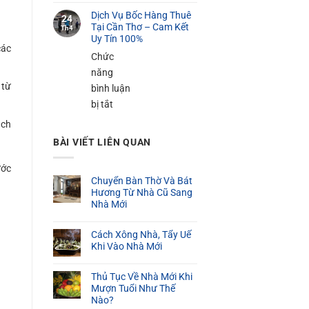
100K
Dịch
Cần
Dịch Vụ Bốc Hàng Thuê
Vụ
24
Thơ
Tại Cần Thơ – Cam Kết
Th4
Bốc
Uy Tín 100%
–
các
Xếp
Phục
Chức
Hàng
Vụ
năng
Nặng
 từ
24/24
bình luận
Tại
ở
bị tắt
Cần
Dịch
ách
Thơ
Vụ
BÀI VIẾT LIÊN QUAN
Bốc
Hàng
ước
Chuyển Bàn Thờ Và Bát
Thuê
Hương Từ Nhà Cũ Sang
Tại
Nhà Mới
Cần
Thơ
Cách Xông Nhà, Tẩy Uế
–
Khi Vào Nhà Mới
Cam
Thủ Tục Về Nhà Mới Khi
Kết
Mượn Tuổi Như Thế
Uy
Nào?