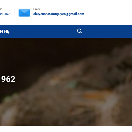
 2
Email
21.467
chuyennhatamnguyen@gmail.com
ÊN HỆ
1962