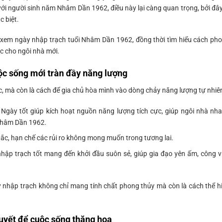
i với người sinh năm Nhâm Dần 1962, điều này lại càng quan trọng, bởi đây
 biệt.
 xem ngày nhập trạch tuổi Nhâm Dần 1962, đồng thời tìm hiểu cách ph
c cho ngôi nhà mới.
c sống mới tràn đầy năng lượng
c, mà còn là cách để gia chủ hòa mình vào dòng chảy năng lượng tự nhiê
 Ngày tốt giúp kích hoạt nguồn năng lượng tích cực, giúp ngôi nhà nh
 Nhâm Dần 1962.
c, hạn chế các rủi ro không mong muốn trong tương lai.
hập trạch tốt mang đến khởi đầu suôn sẻ, giúp gia đạo yên ấm, công v
 nhập trạch không chỉ mang tính chất phong thủy mà còn là cách thể h
uyết để cuộc sống thăng hoa