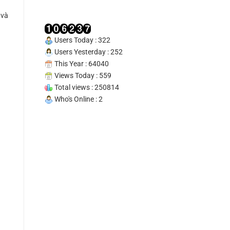
Tín
100%
 và
Users Today : 322
Users Yesterday : 252
This Year : 64040
Views Today : 559
Total views : 250814
Who's Online : 2