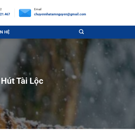
 2
Email
21.467
chuyennhatamnguyen@gmail.com
ÊN HỆ
Hút Tài Lộc