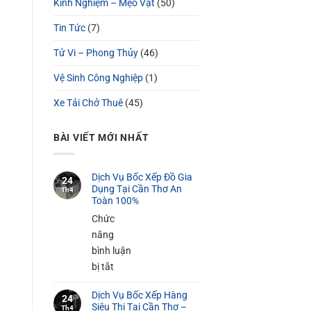
Kinh Nghiệm – Mẹo Vặt
(50)
Tin Tức
(7)
Tử Vi – Phong Thủy
(46)
Vệ Sinh Công Nghiệp
(1)
Xe Tải Chở Thuê
(45)
BÀI VIẾT MỚI NHẤT
Dịch Vụ Bốc Xếp Đồ Gia
24
Dụng Tại Cần Thơ An
Th4
Toàn 100%
Chức
năng
bình luận
ở
bị tắt
Dịch
Dịch Vụ Bốc Xếp Hàng
Vụ
24
Siêu Thị Tại Cần Thơ –
Th4