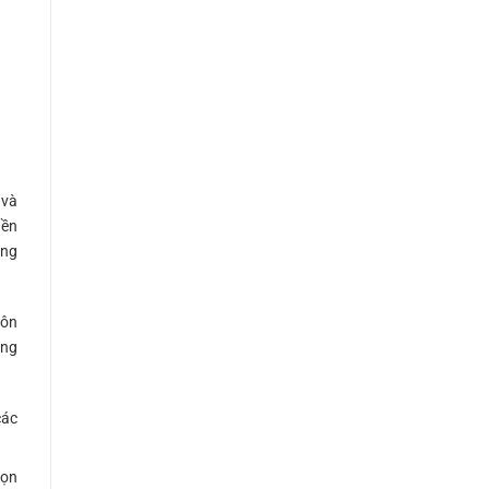
 và
nền
ững
uôn
ững
các
họn