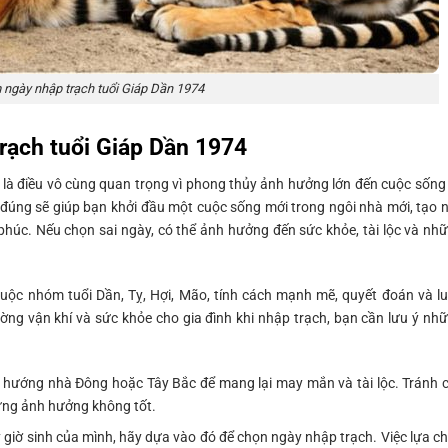
ngày nhập trạch tuổi Giáp Dần 1974
rạch tuổi Giáp Dần 1974
 là điều vô cùng quan trọng vì phong thủy ảnh hưởng lớn đến cuộc sống
 đúng sẽ giúp bạn khởi đầu một cuộc sống mới trong ngôi nhà mới, tạo 
húc. Nếu chọn sai ngày, có thể ảnh hưởng đến sức khỏe, tài lộc và nh
uộc nhóm tuổi Dần, Tỵ, Hợi, Mão, tính cách mạnh mẽ, quyết đoán và l
ờng vận khí và sức khỏe cho gia đình khi nhập trạch, bạn cần lưu ý nh
 hướng nhà Đông hoặc Tây Bắc để mang lại may mắn và tài lộc. Tránh 
ng ảnh hưởng không tốt.
 giờ sinh của mình, hãy dựa vào đó để chọn ngày nhập trạch. Việc lựa c