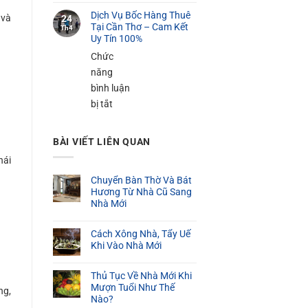
100K
Dịch
Cần
Dịch Vụ Bốc Hàng Thuê
Vụ
 và
24
Thơ
Tại Cần Thơ – Cam Kết
Th4
Bốc
Uy Tín 100%
–
Xếp
Phục
Chức
Hàng
Vụ
năng
Nặng
24/24
bình luận
Tại
ở
bị tắt
Cần
Dịch
Thơ
Vụ
BÀI VIẾT LIÊN QUAN
Bốc
hái
Hàng
Chuyển Bàn Thờ Và Bát
Thuê
Hương Từ Nhà Cũ Sang
Tại
Nhà Mới
Cần
Thơ
Cách Xông Nhà, Tẩy Uế
–
Khi Vào Nhà Mới
Cam
Thủ Tục Về Nhà Mới Khi
Kết
Mượn Tuổi Như Thế
ng,
Uy
Nào?