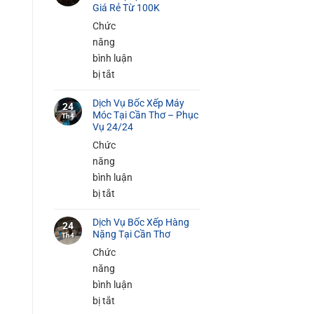
Bốc
Giá Rẻ Từ 100K
Xếp
Chức
Đồ
năng
Gia
bình luận
Dụng
ở
bị tắt
Tại
Dịch
Cần
Dịch Vụ Bốc Xếp Máy
Vụ
24
Móc Tại Cần Thơ – Phục
Thơ
Th4
Bốc
Vụ 24/24
An
Xếp
Chức
Toàn
Hàng
năng
100%
Siêu
bình luận
Thị
ở
bị tắt
Tại
Dịch
Cần
Dịch Vụ Bốc Xếp Hàng
Vụ
24
Nặng Tại Cần Thơ
Thơ
Th4
Bốc
–
Chức
Xếp
Giá
năng
Máy
Rẻ
bình luận
Móc
Từ
ở
bị tắt
Tại