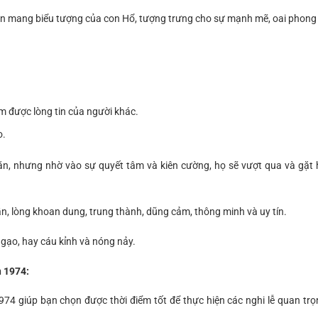
ần mang biểu tượng của con Hổ, tượng trưng cho sự mạnh mẽ, oai phong
m được lòng tin của người khác.
o.
n, nhưng nhờ vào sự quyết tâm và kiên cường, họ sẽ vượt qua và gặt 
n, lòng khoan dung, trung thành, dũng cảm, thông minh và uy tín.
ngạo, hay cáu kỉnh và nóng nảy.
n 1974:
74 giúp bạn chọn được thời điểm tốt để thực hiện các nghi lễ quan trọ