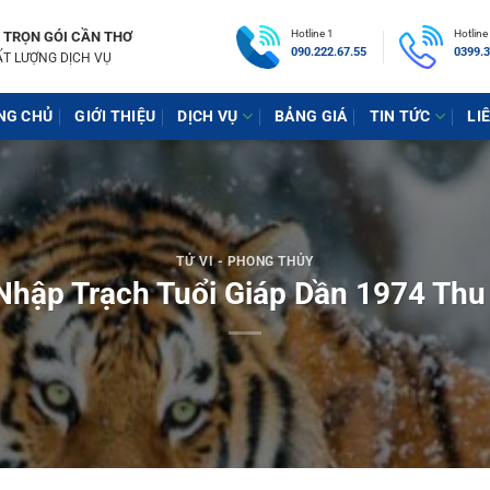
Hotline 1
Hotline
 TRỌN GÓI CẦN THƠ
090.222.67.55
0399.3
ẤT LƯỢNG DỊCH VỤ
NG CHỦ
GIỚI THIỆU
DỊCH VỤ
BẢNG GIÁ
TIN TỨC
LI
TỬ VI - PHONG THỦY
hập Trạch Tuổi Giáp Dần 1974 Thu 