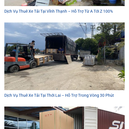
Dịch Vụ Thuê Xe Tải Tại Vĩnh Thạnh – Hỗ Trợ Từ A Tới Z 100%
Dịch Vụ Thuê Xe Tải Tại Thới Lai – Hỗ Trợ Trong Vòng 30 Phút