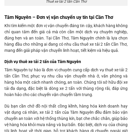
Thuê xe tải 2 tấn Cần Thơ
Tâm Nguyên – Đơn vị vận chuyển uy tín tại Cần Thơ
Khi tìm kiếm một đơn vị vận chuyển đáng tin cậy, khách hàng không
chỉ quan tâm đến giá cả mà còn cần một dịch vụ chuyên nghiệp,
đúng hẹn và an toàn. Tại Cần Thơ, Tâm Nguyên chính là lựa chọn
hàng đầu cho những ai đang có nhu cầu thuê xe tải 2 tấn Cần Thơ,
mang đến giải pháp vận chuyển linh hoạt, tiết kiệm và hiệu quả.
Dịch vụ thuê xe tải 2 tấn của Tâm Nguyên
Tâm Nguyên tự hào là đơn vị chuyên cung cấp dịch vụ thuê xe tải 2
tấn Cần Thơ, phục vụ nhu cầu vận chuyển nhà ở, văn phòng và
hàng hóa một cách nhanh chóng, an toàn. Chúng tôi sở hữu đội xe
tải đa dạng, đặc biệt là dòng xe 2 tấn với thùng rộng rãi, đáp ứng
hoàn hảo cho các chuyến vận chuyển tầm trung.
Dù bạn cần chở đồ nội thất cồng kềnh, hàng hóa kinh doanh hay
vật dụng cá nhân, xe tải 2 tấn của Tâm Nguyên đều đảm bảo vận
chuyển an toàn với hệ thống thùng kín, bạt che chắc chắn, giúp bảo
vệ hàng hóa khỏi mưa nắng và bụi bẩn. Đặc biệt, dịch vụ của chúng
tôi linh hoạt về thời gian, hỗ trợ khách hàng di chuyển ngoài giờ