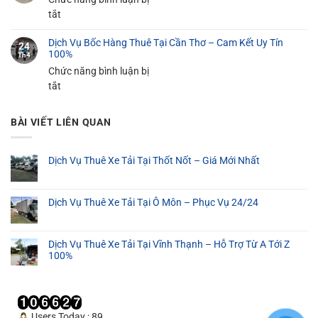
Tại
Xếp
ở
tắt
100%
Cần
Máy
Dịch
Thơ
Dịch Vụ Bốc Hàng Thuê Tại Cần Thơ – Cam Kết Uy Tín
Móc
Vụ
24
100%
Th4
–
Tại
Bốc
Chức năng bình luận bị
Giá
Cần
Xếp
ở
tắt
Rẻ
Thơ
Hàng
Dịch
Từ
–
Nặng
Vụ
100K
Phục
Tại
BÀI VIẾT LIÊN QUAN
Bốc
Vụ
Cần
Hàng
24/24
Thơ
Thuê
Dịch Vụ Thuê Xe Tải Tại Thốt Nốt – Giá Mới Nhất
Tại
Cần
Dịch Vụ Thuê Xe Tải Tại Ô Môn – Phục Vụ 24/24
Thơ
–
Cam
Dịch Vụ Thuê Xe Tải Tại Vĩnh Thạnh – Hỗ Trợ Từ A Tới Z
Kết
100%
Uy
Tín
100%
Users Today : 89