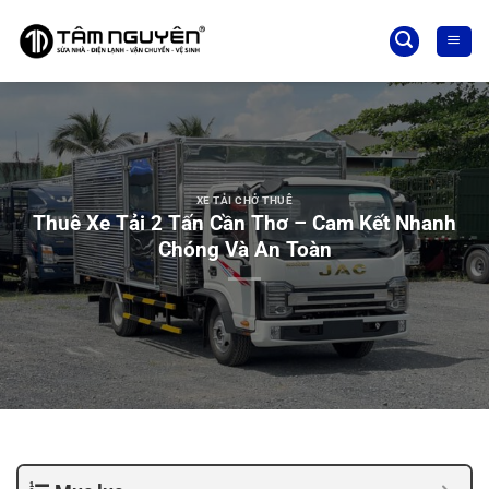
Bỏ
qua
nội
dung
XE TẢI CHỞ THUÊ
Thuê Xe Tải 2 Tấn Cần Thơ – Cam Kết Nhanh
Chóng Và An Toàn