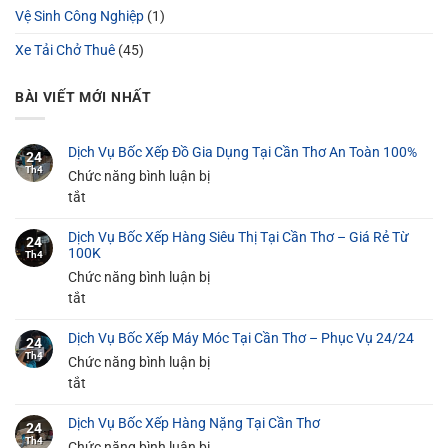
Vệ Sinh Công Nghiệp
(1)
Xe Tải Chở Thuê
(45)
BÀI VIẾT MỚI NHẤT
Dịch Vụ Bốc Xếp Đồ Gia Dụng Tại Cần Thơ An Toàn 100%
24
Th4
Chức năng bình luận bị
ở
tắt
Dịch
Dịch Vụ Bốc Xếp Hàng Siêu Thị Tại Cần Thơ – Giá Rẻ Từ
Vụ
24
100K
Th4
Bốc
Chức năng bình luận bị
Xếp
ở
tắt
Đồ
Dịch
Gia
Dịch Vụ Bốc Xếp Máy Móc Tại Cần Thơ – Phục Vụ 24/24
Vụ
24
Dụng
Th4
Bốc
Chức năng bình luận bị
Tại
Xếp
ở
tắt
Cần
Hàng
Dịch
Thơ
Dịch Vụ Bốc Xếp Hàng Nặng Tại Cần Thơ
Siêu
Vụ
An
24
Th4
Thị
Bốc
Chức năng bình luận bị
Toàn