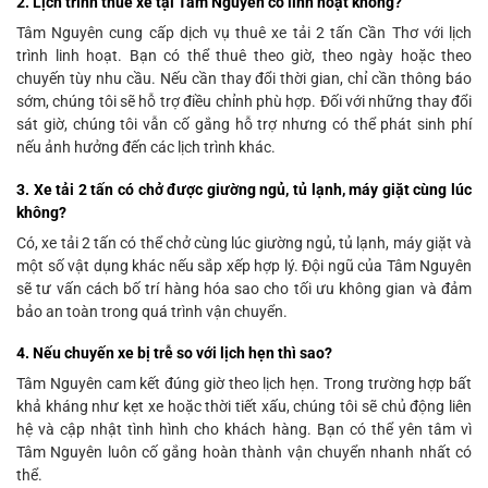
2. Lịch trình thuê xe tại Tâm Nguyên có linh hoạt không?
Tâm Nguyên cung cấp dịch vụ thuê xe tải 2 tấn Cần Thơ với lịch
trình linh hoạt. Bạn có thể thuê theo giờ, theo ngày hoặc theo
chuyến tùy nhu cầu. Nếu cần thay đổi thời gian, chỉ cần thông báo
sớm, chúng tôi sẽ hỗ trợ điều chỉnh phù hợp. Đối với những thay đổi
sát giờ, chúng tôi vẫn cố gắng hỗ trợ nhưng có thể phát sinh phí
nếu ảnh hưởng đến các lịch trình khác.
3. Xe tải 2 tấn có chở được giường ngủ, tủ lạnh, máy giặt cùng lúc
không?
Có, xe tải 2 tấn có thể chở cùng lúc giường ngủ, tủ lạnh, máy giặt và
một số vật dụng khác nếu sắp xếp hợp lý. Đội ngũ của Tâm Nguyên
sẽ tư vấn cách bố trí hàng hóa sao cho tối ưu không gian và đảm
bảo an toàn trong quá trình vận chuyển.
4. Nếu chuyến xe bị trễ so với lịch hẹn thì sao?
Tâm Nguyên cam kết đúng giờ theo lịch hẹn. Trong trường hợp bất
khả kháng như kẹt xe hoặc thời tiết xấu, chúng tôi sẽ chủ động liên
hệ và cập nhật tình hình cho khách hàng. Bạn có thể yên tâm vì
Tâm Nguyên luôn cố gắng hoàn thành vận chuyển nhanh nhất có
thể.