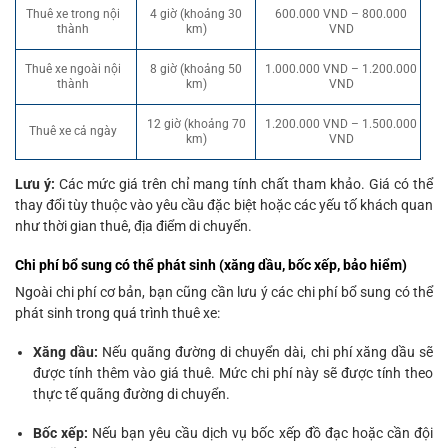
Thuê xe trong nội
4 giờ (khoảng 30
600.000 VND – 800.000
thành
km)
VND
Thuê xe ngoài nội
8 giờ (khoảng 50
1.000.000 VND – 1.200.000
thành
km)
VND
12 giờ (khoảng 70
1.200.000 VND – 1.500.000
Thuê xe cả ngày
km)
VND
Lưu ý:
Các mức giá trên chỉ mang tính chất tham khảo. Giá có thể
thay đổi tùy thuộc vào yêu cầu đặc biệt hoặc các yếu tố khách quan
như thời gian thuê, địa điểm di chuyển.
Chi phí bổ sung có thể phát sinh (xăng dầu, bốc xếp, bảo hiểm)
Ngoài chi phí cơ bản, bạn cũng cần lưu ý các chi phí bổ sung có thể
phát sinh trong quá trình thuê xe:
Xăng dầu:
Nếu quãng đường di chuyển dài, chi phí xăng dầu sẽ
được tính thêm vào giá thuê. Mức chi phí này sẽ được tính theo
thực tế quãng đường di chuyển.
Bốc xếp:
Nếu bạn yêu cầu dịch vụ bốc xếp đồ đạc hoặc cần đội