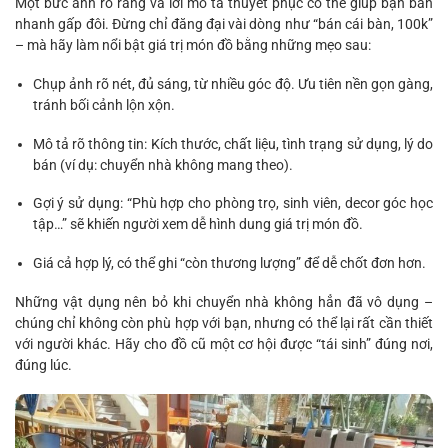
Một bức ảnh rõ ràng và lời mô tả thuyết phục có thể giúp bạn bán
nhanh gấp đôi. Đừng chỉ đăng đại vài dòng như “bán cái bàn, 100k”
– mà hãy làm nổi bật giá trị món đồ bằng những mẹo sau:
Chụp ảnh rõ nét, đủ sáng, từ nhiều góc độ. Ưu tiên nền gọn gàng,
tránh bối cảnh lộn xộn.
Mô tả rõ thông tin: Kích thước, chất liệu, tình trạng sử dụng, lý do
bán (ví dụ: chuyển nhà không mang theo).
Gợi ý sử dụng: “Phù hợp cho phòng trọ, sinh viên, decor góc học
tập…” sẽ khiến người xem dễ hình dung giá trị món đồ.
Giá cả hợp lý, có thể ghi “còn thương lượng” để dễ chốt đơn hơn.
Những vật dụng nên bỏ khi chuyển nhà không hẳn đã vô dụng –
chúng chỉ không còn phù hợp với bạn, nhưng có thể lại rất cần thiết
với người khác. Hãy cho đồ cũ một cơ hội được “tái sinh” đúng nơi,
đúng lúc.