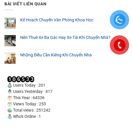
Vụ
100K
Phục
Tại
BÀI VIẾT LIÊN QUAN
Bốc
Vụ
Cần
Hàng
24/24
Thơ
Thuê
Kế Hoạch Chuyển Văn Phòng Khoa Học
Tại
Cần
Nên Thuê Xe Ba Gác Hay Xe Tải Khi Chuyển Nhà?
Thơ
–
Cam
Những Điều Cần Kiêng Khi Chuyển Nhà
Kết
Uy
Tín
100%
Users Today : 201
Users Yesterday : 417
This Year : 64336
Views Today : 253
Total views : 251242
Who's Online : 1