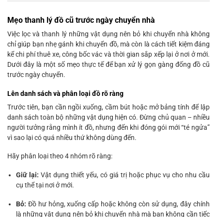
Mẹo thanh lý đồ cũ trước ngày chuyển nhà
Việc lọc và thanh lý những vật dụng nên bỏ khi chuyển nhà không
chỉ giúp bạn nhẹ gánh khi chuyển đồ, mà còn là cách tiết kiệm đáng
kể chi phí thuê xe, công bốc vác và thời gian sắp xếp lại ở nơi ở mới.
Dưới đây là một số mẹo thực tế để bạn xử lý gọn gàng đống đồ cũ
trước ngày chuyển.
Lên danh sách và phân loại đồ rõ ràng
Trước tiên, bạn cần ngồi xuống, cầm bút hoặc mở bảng tính để lập
danh sách toàn bộ những vật dụng hiện có. Đừng chủ quan – nhiều
người tưởng rằng mình ít đồ, nhưng đến khi đóng gói mới “té ngửa”
vì sao lại có quá nhiều thứ không dùng đến.
Hãy phân loại theo 4 nhóm rõ ràng:
Giữ lại:
Vật dụng thiết yếu, có giá trị hoặc phục vụ cho nhu cầu
cụ thể tại nơi ở mới.
Bỏ:
Đồ hư hỏng, xuống cấp hoặc không còn sử dụng, đây chính
là những vật dụng nên bỏ khi chuyển nhà mà bạn không cần tiếc