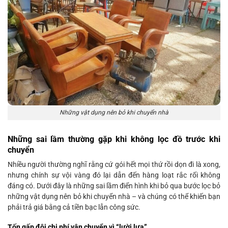
Những vật dụng nên bỏ khi chuyển nhà
Những sai lầm thường gặp khi không lọc đồ trước khi
chuyển
Nhiều người thường nghĩ rằng cứ gói hết mọi thứ rồi dọn đi là xong,
nhưng chính sự vội vàng đó lại dẫn đến hàng loạt rắc rối không
đáng có. Dưới đây là những sai lầm điển hình khi bỏ qua bước lọc bỏ
những vật dụng nên bỏ khi chuyển nhà – và chúng có thể khiến bạn
phải trả giá bằng cả tiền bạc lẫn công sức.
Tốn gấp đôi chi phí vận chuyển vì “lười lựa”