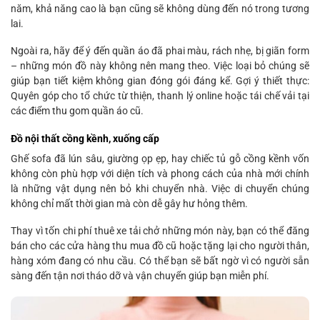
năm, khả năng cao là bạn cũng sẽ không dùng đến nó trong tương
lai.
Ngoài ra, hãy để ý đến quần áo đã phai màu, rách nhẹ, bị giãn form
– những món đồ này không nên mang theo. Việc loại bỏ chúng sẽ
giúp bạn tiết kiệm không gian đóng gói đáng kể. Gợi ý thiết thực:
Quyên góp cho tổ chức từ thiện, thanh lý online hoặc tái chế vải tại
các điểm thu gom quần áo cũ.
Đồ nội thất cồng kềnh, xuống cấp
Ghế sofa đã lún sâu, giường ọp ẹp, hay chiếc tủ gỗ cồng kềnh vốn
không còn phù hợp với diện tích và phong cách của nhà mới chính
là những vật dụng nên bỏ khi chuyển nhà. Việc di chuyển chúng
không chỉ mất thời gian mà còn dễ gây hư hỏng thêm.
Thay vì tốn chi phí thuê xe tải chở những món này, bạn có thể đăng
bán cho các cửa hàng thu mua đồ cũ hoặc tặng lại cho người thân,
hàng xóm đang có nhu cầu. Có thể bạn sẽ bất ngờ vì có người sẵn
sàng đến tận nơi tháo dỡ và vận chuyển giúp bạn miễn phí.