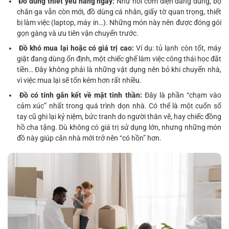
Đồ dùng thiết yếu hằng ngày:
Như nồi cơm điện đang dùng, bộ
chăn ga vẫn còn mới, đồ dùng cá nhân, giấy tờ quan trọng, thiết
bị làm việc (laptop, máy in…). Những món này nên được đóng gói
gọn gàng và ưu tiên vận chuyển trước.
Đồ khó mua lại hoặc có giá trị cao:
Ví dụ: tủ lạnh còn tốt, máy
giặt đang dùng ổn định, một chiếc ghế làm việc công thái học đắt
tiền… Đây không phải là những vật dụng nên bỏ khi chuyển nhà,
vì việc mua lại sẽ tốn kém hơn rất nhiều.
Đồ có tính gắn kết về mặt tinh thần:
Đây là phần “chạm vào
cảm xúc” nhất trong quá trình dọn nhà. Có thể là một cuốn sổ
tay cũ ghi lại kỷ niệm, bức tranh do người thân vẽ, hay chiếc đồng
hồ cha tặng. Dù không có giá trị sử dụng lớn, nhưng những món
đồ này giúp căn nhà mới trở nên “có hồn” hơn.