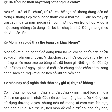
👉 Đã sử dụng món này trong 6 tháng qua chưa?
Nếu câu trả lời là “chưa”, thì rất có thể bạn sẽ không dùng đến nó
trong 6 tháng tiếp theo, hoặc thậm chí là mãi mãi. Ví dụ: bộ máy ép
trái cây mua từ năm ngoái vẫn còn mới nguyên trong hộp — đó là
một trong những vật dụng nên bỏ khi chuyển nhà. Đừng mang theo
chỉ vì… tiếc tiền.
👉 Món này có dễ thay thế bằng cái khác không?
Một số vật dụng có thể dễ dàng mua lại với chi phí thấp hơn nhiều
so với chi phí vận chuyển. Ví dụ: chậu cây nhựa cũ, bộ bát đĩa lẻ hay
những chiếc móc treo áo bằng sắt đã hoen gỉ. Những món đồ này
có thể thay thế ngay tại nơi ở mới, nên chúng chắc chắn nằm trong
danh sách những vật dụng nên bỏ khi chuyển nhà.
👉 Món này có ý nghĩa tinh thần hay giá trị thực tế không?
Có những món đồ cũ nhưng lại chứa đựng kỷ niệm: một bức ảnh gia
đình, món quà sinh nhật đầu tiên con bạn tặng bạn… Dù không còn
sử dụng thường xuyên, nhưng nếu nó mang lại cảm xúc tích cực,
bạn nên giữ lại. Ngược lại, nếu món đồ chỉ là “để đó” cho đầy nhà,