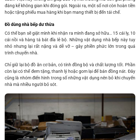
đáng kể không gian khi đóng gói. Ngoài ra, một số nơi còn hoàn tiền
hoặc tặng phiếu mua hàng khi bạn mang thiết bị đến tái chế.
Đồ dùng nhà bếp dư thừa
Có thể bạn sẽ giật mình khi nhận ra mình đang sở hữu… 15 cái ly, 10
cái nồi và hàng tá bát đĩa lẻ bộ. Những vật dụng nhà bếp này tuy
nhỏ nhưng lại rất nặng và dễ vỡ – gây phiền phức lớn trong quá
trình chuyển nhà.
Chỉ giữ lại bộ đồ ăn cơ bản, có tính đồng bộ và chất lượng tốt. Phần
còn lại có thể đem tặng, thanh lý hoặc gom lại để bán đồng nát. Đây
cũng là nhóm điển hình trong số những vật dụng nên bỏ khi chuyển
nhà mà nhiều người bỏ sót.