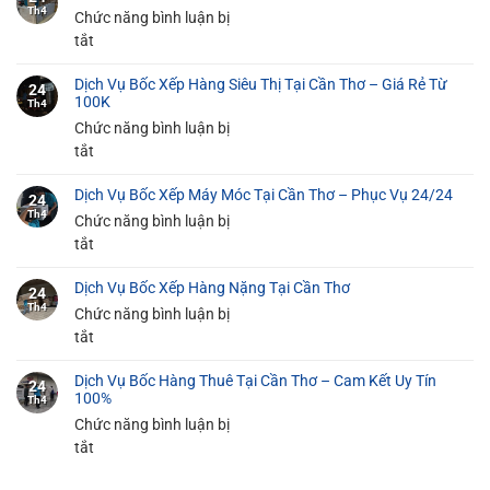
Th4
Chức năng bình luận bị
ở
tắt
Dịch
Dịch Vụ Bốc Xếp Hàng Siêu Thị Tại Cần Thơ – Giá Rẻ Từ
Vụ
24
100K
Th4
Bốc
Chức năng bình luận bị
Xếp
ở
tắt
Đồ
Dịch
Gia
Dịch Vụ Bốc Xếp Máy Móc Tại Cần Thơ – Phục Vụ 24/24
Vụ
24
Dụng
Th4
Bốc
Chức năng bình luận bị
Tại
Xếp
ở
tắt
Cần
Hàng
Dịch
Thơ
Dịch Vụ Bốc Xếp Hàng Nặng Tại Cần Thơ
Siêu
Vụ
An
24
Th4
Thị
Bốc
Chức năng bình luận bị
Toàn
Tại
Xếp
ở
tắt
100%
Cần
Máy
Dịch
Thơ
Dịch Vụ Bốc Hàng Thuê Tại Cần Thơ – Cam Kết Uy Tín
Móc
Vụ
24
100%
Th4
–
Tại
Bốc
Chức năng bình luận bị
Giá
Cần
Xếp
ở
tắt
Rẻ
Thơ
Hàng
Dịch
Từ
–
Nặng