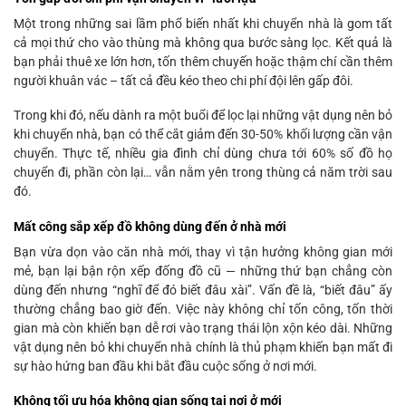
Một trong những sai lầm phổ biến nhất khi chuyển nhà là gom tất
cả mọi thứ cho vào thùng mà không qua bước sàng lọc. Kết quả là
bạn phải thuê xe lớn hơn, tốn thêm chuyến hoặc thậm chí cần thêm
người khuân vác – tất cả đều kéo theo chi phí đội lên gấp đôi.
Trong khi đó, nếu dành ra một buổi để lọc lại những vật dụng nên bỏ
khi chuyển nhà, bạn có thể cắt giảm đến 30-50% khối lượng cần vận
chuyển. Thực tế, nhiều gia đình chỉ dùng chưa tới 60% số đồ họ
chuyển đi, phần còn lại… vẫn nằm yên trong thùng cả năm trời sau
đó.
Mất công sắp xếp đồ không dùng đến ở nhà mới
Bạn vừa dọn vào căn nhà mới, thay vì tận hưởng không gian mới
mẻ, bạn lại bận rộn xếp đống đồ cũ — những thứ bạn chẳng còn
dùng đến nhưng “nghĩ để đó biết đâu xài”. Vấn đề là, “biết đâu” ấy
thường chẳng bao giờ đến. Việc này không chỉ tốn công, tốn thời
gian mà còn khiến bạn dễ rơi vào trạng thái lộn xộn kéo dài. Những
vật dụng nên bỏ khi chuyển nhà chính là thủ phạm khiến bạn mất đi
sự hào hứng ban đầu khi bắt đầu cuộc sống ở nơi mới.
Không tối ưu hóa không gian sống tại nơi ở mới