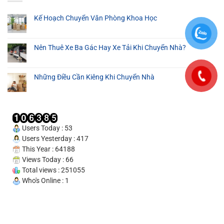
Hàng
24/24
Thơ
Thuê
Kế Hoạch Chuyển Văn Phòng Khoa Học
Tại
Cần
Nên Thuê Xe Ba Gác Hay Xe Tải Khi Chuyển Nhà?
Thơ
–
Cam
Những Điều Cần Kiêng Khi Chuyển Nhà
Kết
Uy
Tín
100%
Users Today : 53
Users Yesterday : 417
This Year : 64188
Views Today : 66
Total views : 251055
Who's Online : 1