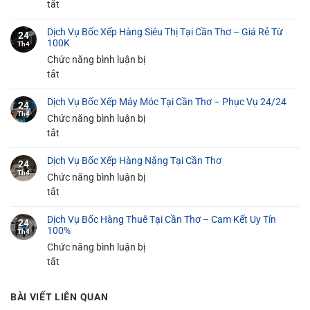
ở
tắt
Dịch
Dịch Vụ Bốc Xếp Hàng Siêu Thị Tại Cần Thơ – Giá Rẻ Từ
Vụ
24
100K
Th4
Bốc
Chức năng bình luận bị
Xếp
ở
tắt
Đồ
Dịch
Gia
Dịch Vụ Bốc Xếp Máy Móc Tại Cần Thơ – Phục Vụ 24/24
Vụ
24
Dụng
Th4
Bốc
Chức năng bình luận bị
Tại
Xếp
ở
tắt
Cần
Hàng
Dịch
Thơ
Dịch Vụ Bốc Xếp Hàng Nặng Tại Cần Thơ
Siêu
Vụ
An
24
Th4
Thị
Bốc
Chức năng bình luận bị
Toàn
Tại
Xếp
ở
tắt
100%
Cần
Máy
Dịch
Thơ
Dịch Vụ Bốc Hàng Thuê Tại Cần Thơ – Cam Kết Uy Tín
Móc
Vụ
24
100%
Th4
–
Tại
Bốc
Chức năng bình luận bị
Giá
Cần
Xếp
ở
tắt
Rẻ
Thơ
Hàng
Dịch
Từ
–
Nặng
Vụ
100K
Phục
Tại
BÀI VIẾT LIÊN QUAN
Bốc
Vụ
Cần