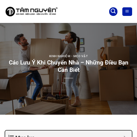
Bỏ
qua
nội
dung
KINH NGHIỆM - MẸO VẶT
Các Lưu Ý Khi Chuyển Nhà – Những Điều Bạn
Cần Biết