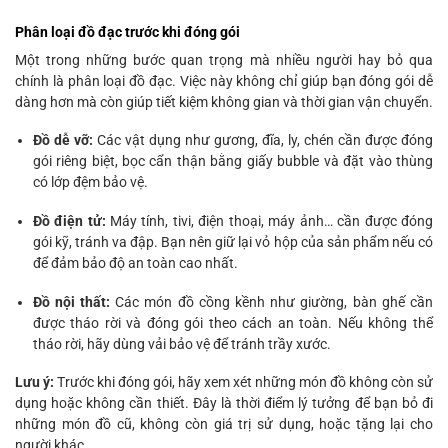
Phân loại đồ đạc trước khi đóng gói
Một trong những bước quan trọng mà nhiều người hay bỏ qua
chính là phân loại đồ đạc. Việc này không chỉ giúp bạn đóng gói dễ
dàng hơn mà còn giúp tiết kiệm không gian và thời gian vận chuyển.
Đồ dễ vỡ:
Các vật dụng như gương, đĩa, ly, chén cần được đóng
gói riêng biệt, bọc cẩn thận bằng giấy bubble và đặt vào thùng
có lớp đệm bảo vệ.
Đồ điện tử:
Máy tính, tivi, điện thoại, máy ảnh… cần được đóng
gói kỹ, tránh va đập. Bạn nên giữ lại vỏ hộp của sản phẩm nếu có
để đảm bảo độ an toàn cao nhất.
Đồ nội thất:
Các món đồ cồng kềnh như giường, bàn ghế cần
được tháo rời và đóng gói theo cách an toàn. Nếu không thể
tháo rời, hãy dùng vải bảo vệ để tránh trầy xước.
Lưu ý:
Trước khi đóng gói, hãy xem xét những món đồ không còn sử
dụng hoặc không cần thiết. Đây là thời điểm lý tưởng để bạn bỏ đi
những món đồ cũ, không còn giá trị sử dụng, hoặc tặng lại cho
người khác.