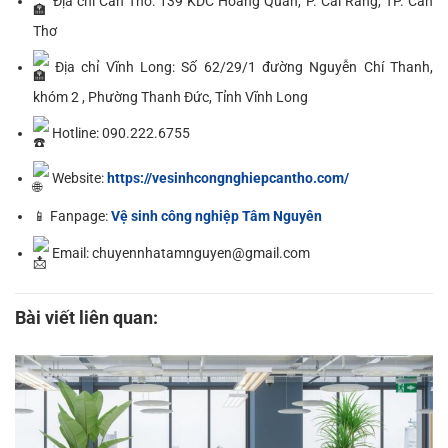
Địa chỉ Cần Thơ: 139 KDC Hoàng Quân, P. Cái Răng, TP. Cần
Thơ
Địa chỉ Vĩnh Long: Số 62/29/1 đường Nguyễn Chí Thanh,
khóm 2 , Phường Thanh Đức, Tỉnh Vĩnh Long
Hotline: 090.222.6755
Website:
https://vesinhcongnghiepcantho.com/
📱 Fanpage:
Vệ sinh công nghiệp Tâm Nguyên
Email: chuyennhatamnguyen@gmail.com
Bài viết liên quan: