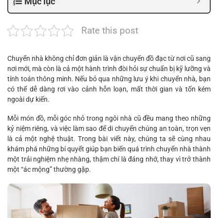
Mục lục
Rate this post
Chuyển nhà không chỉ đơn giản là vận chuyển đồ đạc từ nơi cũ sang
nơi mới, mà còn là cả một hành trình đòi hỏi sự chuẩn bị kỹ lưỡng và
tính toán thông minh. Nếu bỏ qua những lưu ý khi chuyển nhà, bạn
có thể dễ dàng rơi vào cảnh hỗn loạn, mất thời gian và tốn kém
ngoài dự kiến.
Mỗi món đồ, mỗi góc nhỏ trong ngôi nhà cũ đều mang theo những
kỷ niệm riêng, và việc làm sao để di chuyển chúng an toàn, trọn vẹn
là cả một nghệ thuật. Trong bài viết này, chúng ta sẽ cùng nhau
khám phá những bí quyết giúp bạn biến quá trình chuyển nhà thành
một trải nghiệm nhẹ nhàng, thậm chí là đáng nhớ, thay vì trở thành
một “ác mộng” thường gặp.