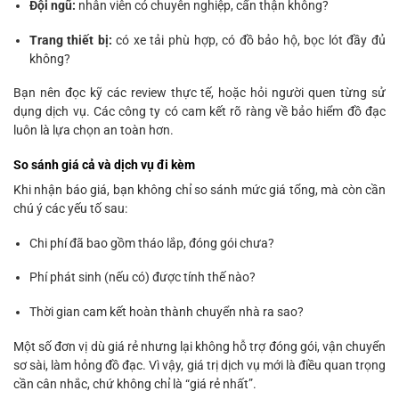
Đội ngũ:
nhân viên có chuyên nghiệp, cẩn thận không?
Trang thiết bị:
có xe tải phù hợp, có đồ bảo hộ, bọc lót đầy đủ
không?
Bạn nên đọc kỹ các review thực tế, hoặc hỏi người quen từng sử
dụng dịch vụ. Các công ty có cam kết rõ ràng về bảo hiểm đồ đạc
luôn là lựa chọn an toàn hơn.
So sánh giá cả và dịch vụ đi kèm
Khi nhận báo giá, bạn không chỉ so sánh mức giá tổng, mà còn cần
chú ý các yếu tố sau:
Chi phí đã bao gồm tháo lắp, đóng gói chưa?
Phí phát sinh (nếu có) được tính thế nào?
Thời gian cam kết hoàn thành chuyển nhà ra sao?
Một số đơn vị dù giá rẻ nhưng lại không hỗ trợ đóng gói, vận chuyển
sơ sài, làm hỏng đồ đạc. Vì vậy, giá trị dịch vụ mới là điều quan trọng
cần cân nhắc, chứ không chỉ là “giá rẻ nhất”.