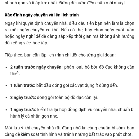
nhanh gọn và ít áp lực nhất. Đừng để nước đến chân mới nhảy!
Xác định ngày chuyển và lên lịch trình
Ngay khi quyết định chuyển nhà, điều đầu tiên bạn nên làm là chọn
ra một ngày chuyển cụ thể. Nếu có thể, hãy chọn ngày cuối tuần
hoặc ngày nghỉ để dễ dàng sắp xếp thời gian mà không ảnh hưởng
đến công việc, học tập.
Tiếp theo, bạn cần lập lịch trình chi tiết cho từng giai đoạn:
2 tuần trước ngày chuyển:
phân loại, bỏ bớt đồ đạc không cần
thiết.
1 tuần trước:
bắt đầu đóng gói các vật dụng ít dùng đến.
3 ngày trước:
đóng gói toàn bộ đồ đạc còn lại.
1 ngày trước:
kiểm tra lại hợp đồng dịch vụ chuyển nhà, chuẩn bị
hành lý cá nhân gọn nhẹ.
Một lưu ý khi chuyển nhà rất đáng nhớ là: càng chuẩn bị sớm, bạn
càng dễ kiểm soát tình hình và tránh những bất trắc vào phút chót.