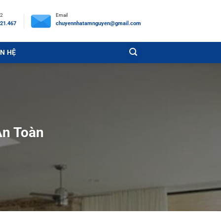
 2
Email
21.467
chuyennhatamnguyen@gmail.com
ÊN HỆ
An Toàn