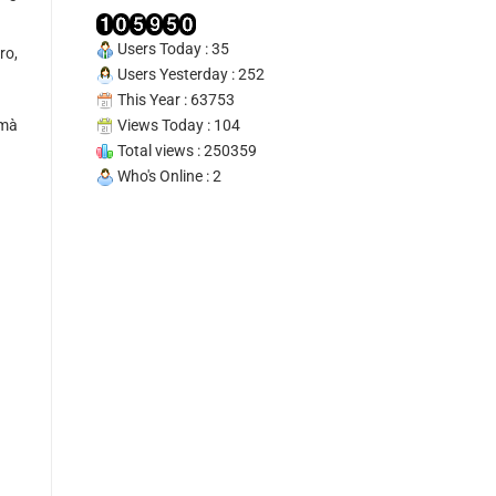
Tín
100%
Users Today : 35
ro,
Users Yesterday : 252
This Year : 63753
 mà
Views Today : 104
Total views : 250359
Who's Online : 2