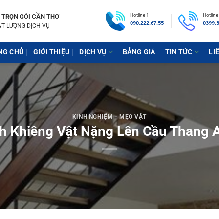
Hotline 1
Hotline
 TRỌN GÓI CẦN THƠ
090.222.67.55
0399.3
ẤT LƯỢNG DỊCH VỤ
NG CHỦ
GIỚI THIỆU
DỊCH VỤ
BẢNG GIÁ
TIN TỨC
LI
KINH NGHIỆM - MẸO VẶT
h Khiêng Vật Nặng Lên Cầu Thang 