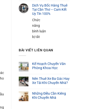
100K
Dịch
Cần
Dịch Vụ Bốc Hàng Thuê
Vụ
24
Thơ
Tại Cần Thơ – Cam Kết
Th4
Bốc
Uy Tín 100%
–
Xếp
Phục
Chức
Hàng
Vụ
năng
Nặng
24/24
bình luận
Tại
ở
bị tắt
Cần
Dịch
Thơ
Vụ
BÀI VIẾT LIÊN QUAN
Bốc
Hàng
Kế Hoạch Chuyển Văn
Thuê
Phòng Khoa Học
Tại
các
Cần
cho
Nên Thuê Xe Ba Gác Hay
Thơ
Xe Tải Khi Chuyển Nhà?
–
Cam
Những Điều Cần Kiêng
cầu
Khi Chuyển Nhà
Kết
Uy
ông