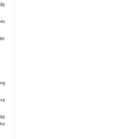
hấp
kéo
iệc
ỡng
 va
đập
 hư