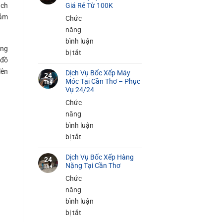
Bốc
ách
Giá Rẻ Từ 100K
Xếp
đảm
Chức
Đồ
năng
Gia
bình luận
Dụng
àng
ở
bị tắt
Tại
 đồ
Dịch
Cần
lên
Dịch Vụ Bốc Xếp Máy
Vụ
24
Móc Tại Cần Thơ – Phục
Thơ
Th4
Bốc
Vụ 24/24
An
Xếp
Chức
Toàn
Hàng
năng
100%
Siêu
bình luận
Thị
ở
bị tắt
Tại
Dịch
Cần
Dịch Vụ Bốc Xếp Hàng
Vụ
24
Nặng Tại Cần Thơ
Thơ
Th4
Bốc
–
Chức
Xếp
Giá
năng
Máy
Rẻ
bình luận
Móc
Từ
ở
bị tắt
Tại