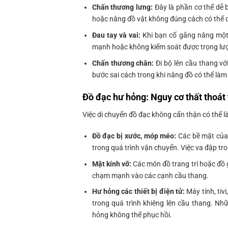
Chấn thương lưng:
Đây là phần cơ thể dễ 
hoặc nâng đồ vật không đúng cách có thể 
Đau tay và vai:
Khi bạn cố gắng nâng một v
mạnh hoặc không kiểm soát được trọng lượ
Chấn thương chân:
Đi bộ lên cầu thang vớ
bước sai cách trong khi nâng đồ có thể là
Đồ đạc hư hỏng: Nguy cơ thất thoát 
Việc di chuyển đồ đạc không cẩn thận có thể l
Đồ đạc bị xước, móp méo:
Các bề mặt của 
trong quá trình vận chuyển. Việc va đập tro
Mặt kính vỡ:
Các món đồ trang trí hoặc đồ g
chạm mạnh vào các cạnh cầu thang.
Hư hỏng các thiết bị điện tử:
Máy tính, tivi
trong quá trình khiêng lên cầu thang. Nh
hỏng không thể phục hồi.