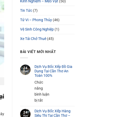
Kinh Nghiệm – Mẹo Vặt
(50)
Tin Tức
(7)
Tử Vi – Phong Thủy
(46)
Vệ Sinh Công Nghiệp
(1)
Xe Tải Chở Thuê
(45)
BÀI VIẾT MỚI NHẤT
Dịch Vụ Bốc Xếp Đồ Gia
24
Dụng Tại Cần Thơ An
Th4
Toàn 100%
Chức
năng
bình luận
ại
ở
bị tắt
Dịch
Dịch Vụ Bốc Xếp Hàng
Vụ
24
gây
Siêu Thị Tại Cần Thơ –
Th4