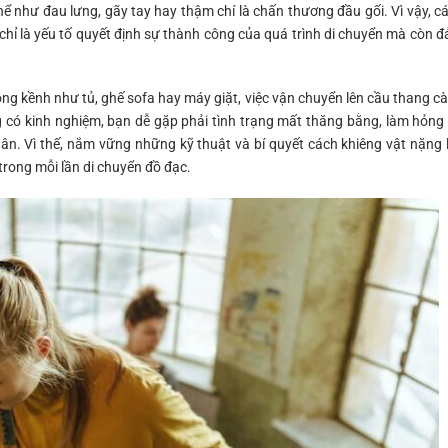
 như đau lưng, gãy tay hay thậm chí là chấn thương đầu gối. Vì vậy, c
chỉ là yếu tố quyết định sự thành công của quá trình di chuyển mà còn 
ồng kềnh như tủ, ghế sofa hay máy giặt, việc vận chuyển lên cầu thang c
 có kinh nghiệm, bạn dễ gặp phải tình trạng mất thăng bằng, làm hỏng
ân. Vì thế, nắm vững những kỹ thuật và bí quyết cách khiêng vật nặng 
trong mỗi lần di chuyển đồ đạc.