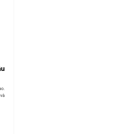
ầu
ào.
 và