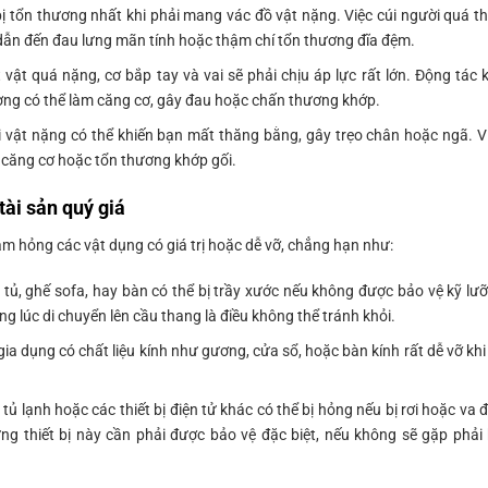
bị tổn thương nhất khi phải mang vác đồ vật nặng. Việc cúi người quá t
dẫn đến đau lưng mãn tính hoặc thậm chí tổn thương đĩa đệm.
ật quá nặng, cơ bắp tay và vai sẽ phải chịu áp lực rất lớn. Động tác 
ng có thể làm căng cơ, gây đau hoặc chấn thương khớp.
i vật nặng có thể khiến bạn mất thăng bằng, gây trẹo chân hoặc ngã. V
m căng cơ hoặc tổn thương khớp gối.
tài sản quý giá
àm hỏng các vật dụng có giá trị hoặc dễ vỡ, chẳng hạn như:
tủ, ghế sofa, hay bàn có thể bị trầy xước nếu không được bảo vệ kỹ lư
ng lúc di chuyển lên cầu thang là điều không thể tránh khỏi.
ia dụng có chất liệu kính như gương, cửa sổ, hoặc bàn kính rất dễ vỡ khi
, tủ lạnh hoặc các thiết bị điện tử khác có thể bị hỏng nếu bị rơi hoặc va 
ững thiết bị này cần phải được bảo vệ đặc biệt, nếu không sẽ gặp phải