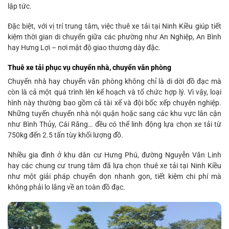
lập tức.
Đặc biệt, với vị trí trung tâm, việc thuê xe tải tại Ninh Kiều giúp tiết
kiệm thời gian di chuyển giữa các phường như An Nghiệp, An Bình
hay Hưng Lợi – nơi mật độ giao thương dày đặc.
Thuê xe tải phục vụ chuyển nhà, chuyển văn phòng
Chuyển nhà hay chuyển văn phòng không chỉ là di dời đồ đạc mà
còn là cả một quá trình lên kế hoạch và tổ chức hợp lý. Vì vậy, loại
hình này thường bao gồm cả tài xế và đội bốc xếp chuyên nghiệp.
Những tuyến chuyển nhà nội quận hoặc sang các khu vực lân cận
như Bình Thủy, Cái Răng… đều có thể linh động lựa chọn xe tải từ
750kg đến 2.5 tấn tùy khối lượng đồ.
Nhiều gia đình ở khu dân cư Hưng Phú, đường Nguyễn Văn Linh
hay các chung cư trung tâm đã lựa chọn thuê xe tải tại Ninh Kiều
như một giải pháp chuyển dọn nhanh gọn, tiết kiệm chi phí mà
không phải lo lắng về an toàn đồ đạc.