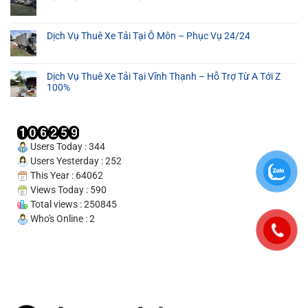
Tại
Cần
Dịch Vụ Thuê Xe Tải Tại Ô Môn – Phục Vụ 24/24
Thơ
–
Cam
Dịch Vụ Thuê Xe Tải Tại Vĩnh Thạnh – Hỗ Trợ Từ A Tới Z
Kết
100%
Uy
Tín
100%
Users Today : 344
Users Yesterday : 252
This Year : 64062
Views Today : 590
Total views : 250845
Who's Online : 2