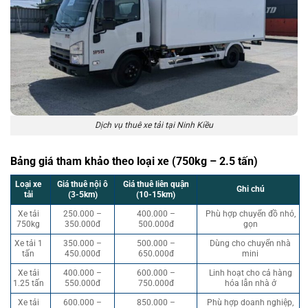
Dịch vụ thuê xe tải tại Ninh Kiều
Bảng giá tham khảo theo loại xe (750kg – 2.5 tấn)
Loại xe
Giá thuê nội ô
Giá thuê liên quận
Ghi chú
tải
(3-5km)
(10-15km)
Xe tải
250.000 –
400.000 –
Phù hợp chuyển đồ nhỏ,
750kg
350.000đ
500.000đ
gọn
Xe tải 1
350.000 –
500.000 –
Dùng cho chuyển nhà
tấn
450.000đ
650.000đ
mini
Xe tải
400.000 –
600.000 –
Linh hoạt cho cả hàng
1.25 tấn
550.000đ
750.000đ
hóa lẫn nhà ở
Xe tải
600.000 –
850.000 –
Phù hợp doanh nghiệp,