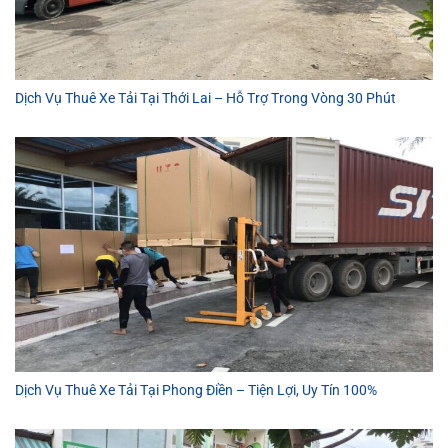
Dịch Vụ Thuê Xe Tải Tại Thới Lai – Hỗ Trợ Trong Vòng 30 Phút
Dịch Vụ Thuê Xe Tải Tại Phong Điền – Tiện Lợi, Uy Tín 100%