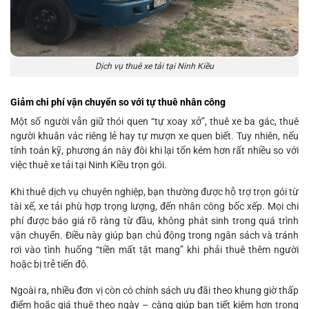
Dịch vụ thuê xe tải tại Ninh Kiều
Giảm chi phí vận chuyển so với tự thuê nhân công
Một số người vẫn giữ thói quen “tự xoay xở”, thuê xe ba gác, thuê
người khuân vác riêng lẻ hay tự mượn xe quen biết. Tuy nhiên, nếu
tính toán kỹ, phương án này đôi khi lại tốn kém hơn rất nhiều so với
việc thuê xe tải tại Ninh Kiều trọn gói.
Khi thuê dịch vụ chuyên nghiệp, bạn thường được hỗ trợ trọn gói từ
tài xế, xe tải phù hợp trọng lượng, đến nhân công bốc xếp. Mọi chi
phí được báo giá rõ ràng từ đầu, không phát sinh trong quá trình
vận chuyển. Điều này giúp bạn chủ động trong ngân sách và tránh
rơi vào tình huống “tiền mất tật mang” khi phải thuê thêm người
hoặc bị trễ tiến độ.
Ngoài ra, nhiều đơn vị còn có chính sách ưu đãi theo khung giờ thấp
điểm hoặc giá thuê theo ngày – càng giúp bạn tiết kiệm hơn trong