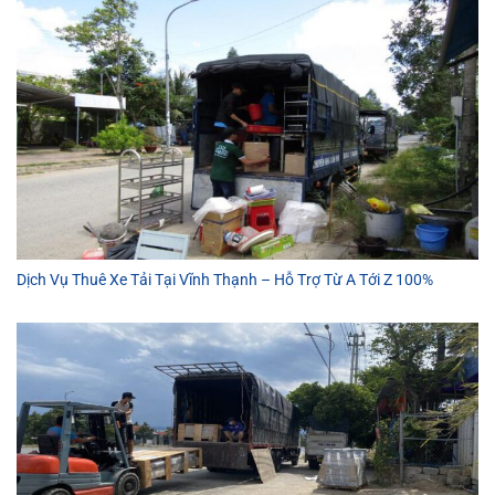
Dịch Vụ Thuê Xe Tải Tại Vĩnh Thạnh – Hỗ Trợ Từ A Tới Z 100%