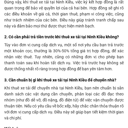
Đúng vậy, khi thuê xe tải tại Ninh Kiều, việc ký kết hợp đồng là rất
quan trọng để bảo vệ quyền lợi của cả hai bên. Hợp đồng sẽ ghi rõ
các điều khoản về giá cả, thời gian thuê, phạm vi công việc, cũng
như trách nhiệm của các bên. Điều này giúp tránh tranh chấp sau
này và đảm bảo mọi thứ được thực hiện minh bạch.
2. Có cần phải trả tiền trước khi thuê xe tải tại Ninh Kiều không?
Tùy vào đơn vị cung cấp dịch vụ, một số nơi yêu cầu bạn trả trước
một khoản cọc, thường là 30%-50% tổng giá trị hợp đồng, để xác
nhận việc thuê. Tuy nhiên, cũng có những đơn vị cho phép bạn
thanh toán sau khi hoàn tất dịch vụ. Việc trả trước hay không sẽ
được thống nhất rõ ràng trong hợp đồng để bạn yên tâm hơn.
3. Cần chuẩn bị gì khi thuê xe tải tại Ninh Kiều để chuyển nhà?
Khi thuê xe tải để chuyển nhà tại Ninh Kiều, bạn nên chuẩn bị sẵn
danh sách các vật dụng cần chuyển, phân loại các đồ đạc theo
nhóm (như đồ dễ vỡ, đồ nặng, đồ điện tử) để việc vận chuyển được
thuận tiện. Nếu có yêu cầu về bốc xếp, hãy chắc chắn thỏa thuận rõ
với đơn vị cung cấp dịch vụ. Điều này sẽ giúp bạn tiết kiệm thời gian
và chi phí.