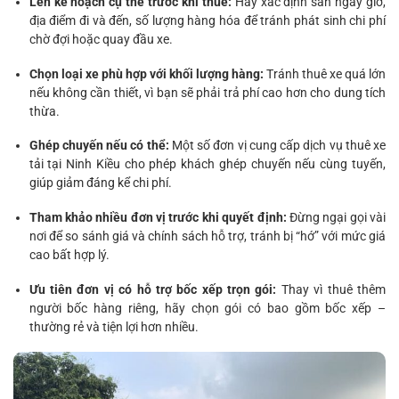
Lên kế hoạch cụ thể trước khi thuê:
Hãy xác định sẵn ngày giờ,
địa điểm đi và đến, số lượng hàng hóa để tránh phát sinh chi phí
chờ đợi hoặc quay đầu xe.
Chọn loại xe phù hợp với khối lượng hàng:
Tránh thuê xe quá lớn
nếu không cần thiết, vì bạn sẽ phải trả phí cao hơn cho dung tích
thừa.
Ghép chuyến nếu có thể:
Một số đơn vị cung cấp dịch vụ thuê xe
tải tại Ninh Kiều cho phép khách ghép chuyến nếu cùng tuyến,
giúp giảm đáng kể chi phí.
Tham khảo nhiều đơn vị trước khi quyết định:
Đừng ngại gọi vài
nơi để so sánh giá và chính sách hỗ trợ, tránh bị “hớ” với mức giá
cao bất hợp lý.
Ưu tiên đơn vị có hỗ trợ bốc xếp trọn gói:
Thay vì thuê thêm
người bốc hàng riêng, hãy chọn gói có bao gồm bốc xếp –
thường rẻ và tiện lợi hơn nhiều.