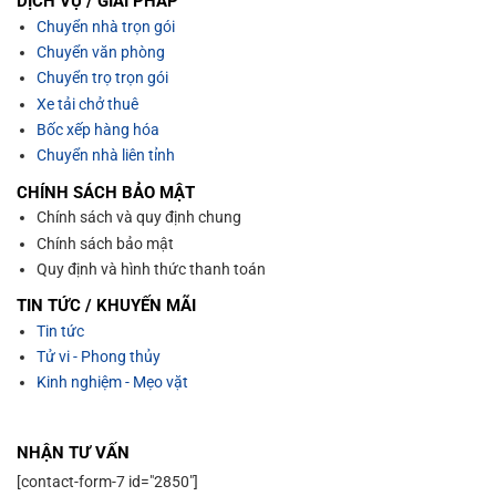
DỊCH VỤ / GIẢI PHÁP
Chuyển nhà trọn gói
Chuyển văn phòng
Chuyển trọ trọn gói
Xe tải chở thuê
Bốc xếp hàng hóa
Chuyển nhà liên tỉnh
CHÍNH SÁCH BẢO MẬT
Chính sách và quy định chung
Chính sách bảo mật
Quy định và hình thức thanh toán
TIN TỨC / KHUYẾN MÃI
Tin tức
Tử vi - Phong thủy
Kinh nghiệm - Mẹo vặt
NHẬN TƯ VẤN
[contact-form-7 id="2850"]