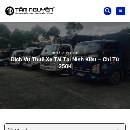
Bỏ
qua
nội
dung
XE TẢI CHỞ THUÊ
Dịch Vụ Thuê Xe Tải Tại Ninh Kiều – Chỉ Từ
250K