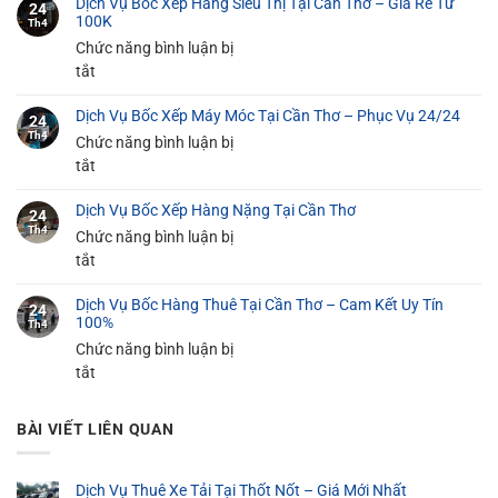
Dịch Vụ Bốc Xếp Hàng Siêu Thị Tại Cần Thơ – Giá Rẻ Từ
Vụ
24
100K
Th4
Bốc
Chức năng bình luận bị
Xếp
ở
tắt
Đồ
Dịch
Gia
Dịch Vụ Bốc Xếp Máy Móc Tại Cần Thơ – Phục Vụ 24/24
Vụ
24
Dụng
Th4
Bốc
Chức năng bình luận bị
Tại
Xếp
ở
tắt
Cần
Hàng
Dịch
Thơ
Dịch Vụ Bốc Xếp Hàng Nặng Tại Cần Thơ
Siêu
Vụ
An
24
Th4
Thị
Bốc
Chức năng bình luận bị
Toàn
Tại
Xếp
ở
tắt
100%
Cần
Máy
Dịch
Thơ
Dịch Vụ Bốc Hàng Thuê Tại Cần Thơ – Cam Kết Uy Tín
Móc
Vụ
24
100%
Th4
–
Tại
Bốc
Chức năng bình luận bị
Giá
Cần
Xếp
ở
tắt
Rẻ
Thơ
Hàng
Dịch
Từ
–
Nặng
Vụ
100K
Phục
Tại
BÀI VIẾT LIÊN QUAN
Bốc
Vụ
Cần
Hàng
24/24
Thơ
Thuê
Dịch Vụ Thuê Xe Tải Tại Thốt Nốt – Giá Mới Nhất