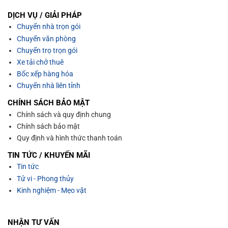
DỊCH VỤ / GIẢI PHÁP
Chuyển nhà trọn gói
Chuyển văn phòng
Chuyển trọ trọn gói
Xe tải chở thuê
Bốc xếp hàng hóa
Chuyển nhà liên tỉnh
CHÍNH SÁCH BẢO MẬT
Chính sách và quy định chung
Chính sách bảo mật
Quy định và hình thức thanh toán
TIN TỨC / KHUYẾN MÃI
Tin tức
Tử vi - Phong thủy
Kinh nghiệm - Mẹo vặt
NHẬN TƯ VẤN