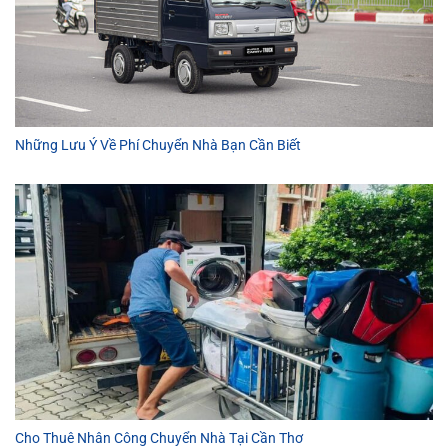
Những Lưu Ý Về Phí Chuyển Nhà Bạn Cần Biết
Cho Thuê Nhân Công Chuyển Nhà Tại Cần Thơ