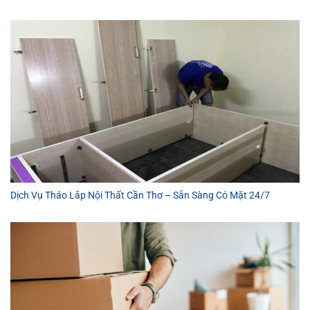
Dịch Vụ Tháo Lắp Nội Thất Cần Thơ – Sẵn Sàng Có Mặt 24/7