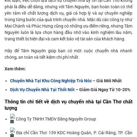
Kết luận, việc chọn lựa dịch vụ chuyển nhà uy tín tại Cần Thơ không
phải là điều dễ dàng, nhưng với Tâm Nguyên, bạn hoàn toàn có thể
yên tâm về chất lượng dịch vụ, giá cả hợp lý và sự chuyên nghiệp
trong từng bước của quá trình chuyển nhà. Mặc dù các công ty như
Mai Chánh và Phúc Hưng cũng có những ưu điểm riêng, nhưng Tâm
Nguyên luôn là lựa chọn hàng đầu nhờ vào kinh nghiệm lâu năm,
trang thiết bị hiện đại và cam kết bảo vệ tài sản của khách hàng.
Hãy để Tâm Nguyên giúp bạn có một cuộc chuyển nhà nhanh
chóng, an toàn và tiết kiệm chi phí nhất.
Xem thêm:
Chuyển Nhà Tại Khu Công Nghiệp Trà Nóc
– Giá Mới Nhất
Dịch Vụ Chuyển Nhà Tại Thốt Nốt
– Giảm Giá Ngay Từ 10-20%
Thông tin chi tiết về dịch vụ chuyển nhà tại Cần Thơ chất
lượng
Công Ty TNHH TMDV Đăng Nguyên Group
Địa chỉ Cần Thơ: 139 KDC Hoàng Quân, P. Cái Răng, TP. Cần