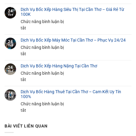
Dịch
Dịch Vụ Bốc Xếp Hàng Siêu Thị Tại Cần Thơ – Giá Rẻ Từ
Vụ
24
100K
Th4
Bốc
Chức năng bình luận bị
Xếp
ở
tắt
Đồ
Dịch
Gia
Dịch Vụ Bốc Xếp Máy Móc Tại Cần Thơ – Phục Vụ 24/24
Vụ
24
Dụng
Th4
Bốc
Chức năng bình luận bị
Tại
Xếp
ở
tắt
Cần
Hàng
Dịch
Thơ
Dịch Vụ Bốc Xếp Hàng Nặng Tại Cần Thơ
Siêu
Vụ
An
24
Th4
Thị
Bốc
Chức năng bình luận bị
Toàn
Tại
Xếp
ở
tắt
100%
Cần
Máy
Dịch
Thơ
Dịch Vụ Bốc Hàng Thuê Tại Cần Thơ – Cam Kết Uy Tín
Móc
Vụ
24
100%
Th4
–
Tại
Bốc
Chức năng bình luận bị
Giá
Cần
Xếp
ở
tắt
Rẻ
Thơ
Hàng
Dịch
Từ
–
Nặng
Vụ
100K
Phục
Tại
BÀI VIẾT LIÊN QUAN
Bốc
Vụ
Cần
Hàng