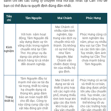
sánh chi tiết các công ty chuyển nhà nổi bật nhất tại Cần Thơ để
bạn có thể đưa ra quyết định đúng đắn nhất.
Tiêu
Tâm Nguyên
Mai Chánh
Phúc Hưng
chí
Mai Chánh có
nhiều năm kinh
Với hơn năm hoạt
nghiệm, tập
Phúc Hưng cũng có
động, Tâm Nguyên đã
trung vào dịch vụ
kinh nghiệm lâu
xây dựng được uy tín
chuyển nhà nội
năm, phục vụ nhiều
vững chắc trong ngành
thành. Dù không
khu vực tại Cần Thơ
Kinh
chuyển nhà tại Cần
có sự mở rộng
và các tỉnh lân cận.
nghiệm
Thơ. Họ phục vụ đa
như Tâm
Tuy nhiên, tầm ảnh
dạng các phân khúc
Nguyên, Mai
hưởng tại Cần Thơ
khách hàng từ cá nhân
Chánh vẫn
chưa mạnh bằng
đến doanh nghiệp.
chiếm được lòng
Tâm Nguyên.
tin của nhiều hộ
gia đình.
Tâm Nguyên đầu tư
Mai Chánh sử
Phúc Hưng có xe tải
mạnh mẽ vào xe tải đa
dụng xe tải và
và thiết bị cơ bản,
tải trọng, thiết bị nâng
thiết bị phù hợp
đáp ứng được phần
hạ chuyên dụng và
với các ngôi nhà
lớn yêu cầu chuyển
thùng kín, giúp đảm
phố, nhưng thiếu
nhà. Tuy nhiên, các
Trang
bảo an toàn tuyệt đối
tính linh hoạt khi
thiết bị nâng hạ có
thiết bị
cho đồ đạc. Công ty
gặp các địa hình
thể không tối ưu
này cũng cung cấp các
khó hoặc yêu
cho các trường hợp
vật liệu đóng gói chất
cầu vận chuyển
cần vận chuyển đồ