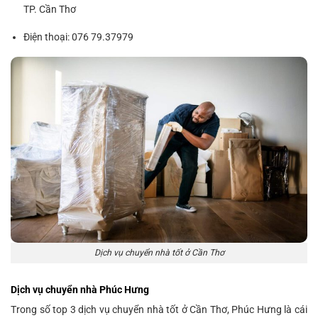
TP. Cần Thơ
Điện thoại: 076 79.37979
Dịch vụ chuyển nhà tốt ở Cần Thơ
Dịch vụ chuyển nhà Phúc Hưng
Trong số top 3 dịch vụ chuyển nhà tốt ở Cần Thơ, Phúc Hưng là cái