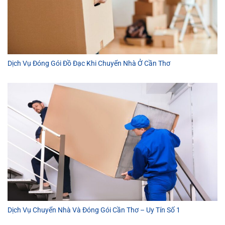
Dịch Vụ Đóng Gói Đồ Đạc Khi Chuyển Nhà Ở Cần Thơ
Dịch Vụ Chuyển Nhà Và Đóng Gói Cần Thơ – Uy Tín Số 1