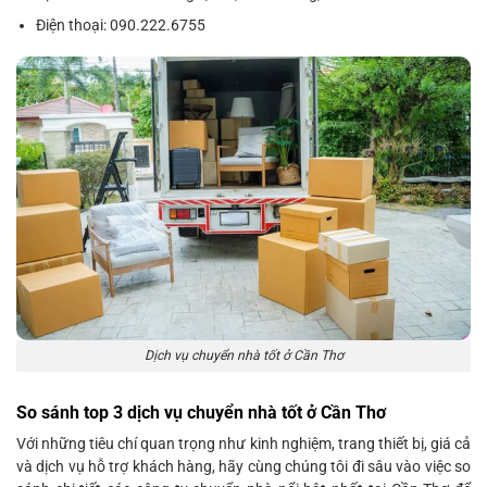
Điện thoại: 090.222.6755
Dịch vụ chuyển nhà tốt ở Cần Thơ
So sánh top 3 dịch vụ chuyển nhà tốt ở Cần Thơ
Với những tiêu chí quan trọng như kinh nghiệm, trang thiết bị, giá cả
và dịch vụ hỗ trợ khách hàng, hãy cùng chúng tôi đi sâu vào việc so