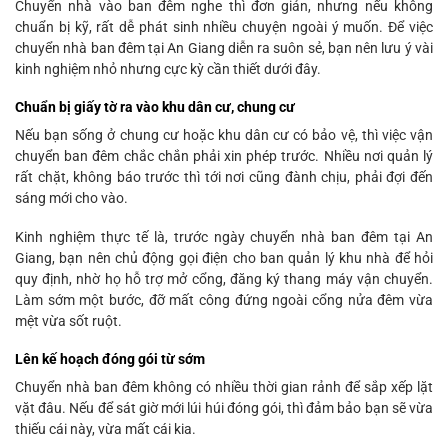
Chuyển nhà vào ban đêm nghe thì đơn giản, nhưng nếu không
chuẩn bị kỹ, rất dễ phát sinh nhiều chuyện ngoài ý muốn. Để việc
chuyển nhà ban đêm tại An Giang diễn ra suôn sẻ, bạn nên lưu ý vài
kinh nghiệm nhỏ nhưng cực kỳ cần thiết dưới đây.
Chuẩn bị giấy tờ ra vào khu dân cư, chung cư
Nếu bạn sống ở chung cư hoặc khu dân cư có bảo vệ, thì việc vận
chuyển ban đêm chắc chắn phải xin phép trước. Nhiều nơi quản lý
rất chặt, không báo trước thì tới nơi cũng đành chịu, phải đợi đến
sáng mới cho vào.
Kinh nghiệm thực tế là, trước ngày chuyển nhà ban đêm tại An
Giang, bạn nên chủ động gọi điện cho ban quản lý khu nhà để hỏi
quy định, nhờ họ hỗ trợ mở cổng, đăng ký thang máy vận chuyển.
Làm sớm một bước, đỡ mất công đứng ngoài cổng nửa đêm vừa
mệt vừa sốt ruột.
Lên kế hoạch đóng gói từ sớm
Chuyển nhà ban đêm không có nhiều thời gian rảnh để sắp xếp lặt
vặt đâu. Nếu để sát giờ mới lúi húi đóng gói, thì đảm bảo bạn sẽ vừa
thiếu cái này, vừa mất cái kia.