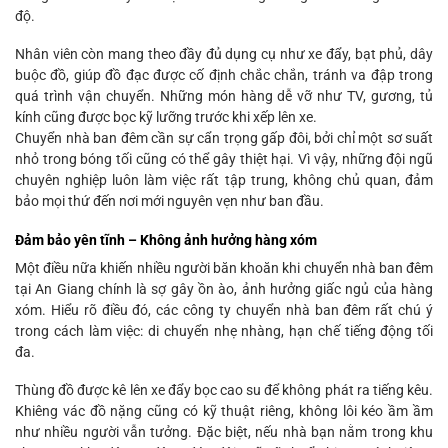
độ.
Nhân viên còn mang theo đầy đủ dụng cụ như xe đẩy, bạt phủ, dây
buộc đồ, giúp đồ đạc được cố định chắc chắn, tránh va đập trong
quá trình vận chuyển. Những món hàng dễ vỡ như TV, gương, tủ
kính cũng được bọc kỹ lưỡng trước khi xếp lên xe.
Chuyển nhà ban đêm cần sự cẩn trọng gấp đôi, bởi chỉ một sơ suất
nhỏ trong bóng tối cũng có thể gây thiệt hại. Vì vậy, những đội ngũ
chuyên nghiệp luôn làm việc rất tập trung, không chủ quan, đảm
bảo mọi thứ đến nơi mới nguyên vẹn như ban đầu.
Đảm bảo yên tĩnh – Không ảnh hưởng hàng xóm
Một điều nữa khiến nhiều người băn khoăn khi chuyển nhà ban đêm
tại An Giang chính là sợ gây ồn ào, ảnh hưởng giấc ngủ của hàng
xóm. Hiểu rõ điều đó, các công ty chuyển nhà ban đêm rất chú ý
trong cách làm việc: di chuyển nhẹ nhàng, hạn chế tiếng động tối
đa.
Thùng đồ được kê lên xe đẩy bọc cao su để không phát ra tiếng kêu.
Khiêng vác đồ nặng cũng có kỹ thuật riêng, không lôi kéo ầm ầm
như nhiều người vẫn tưởng. Đặc biệt, nếu nhà bạn nằm trong khu