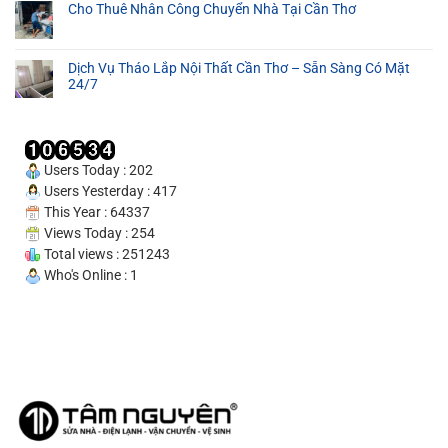
Cho Thuê Nhân Công Chuyển Nhà Tại Cần Thơ
Thơ
–
Cam
Dịch Vụ Tháo Lắp Nội Thất Cần Thơ – Sẵn Sàng Có Mặt
Kết
24/7
Uy
Tín
100%
Users Today : 202
Users Yesterday : 417
This Year : 64337
Views Today : 254
Total views : 251243
Who's Online : 1