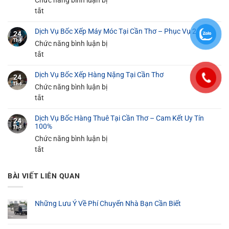
Chức năng bình luận bị
Xếp
ở
tắt
Đồ
Dịch
Gia
Dịch Vụ Bốc Xếp Máy Móc Tại Cần Thơ – Phục Vụ 24/24
Vụ
24
Dụng
Th4
Bốc
Chức năng bình luận bị
Tại
Xếp
ở
tắt
Cần
Hàng
Dịch
Thơ
Dịch Vụ Bốc Xếp Hàng Nặng Tại Cần Thơ
Siêu
Vụ
An
24
Th4
Thị
Bốc
Chức năng bình luận bị
Toàn
Tại
Xếp
ở
tắt
100%
Cần
Máy
Dịch
Thơ
Dịch Vụ Bốc Hàng Thuê Tại Cần Thơ – Cam Kết Uy Tín
Móc
Vụ
24
100%
Th4
–
Tại
Bốc
Chức năng bình luận bị
Giá
Cần
Xếp
ở
tắt
Rẻ
Thơ
Hàng
Dịch
Từ
–
Nặng
Vụ
100K
Phục
Tại
BÀI VIẾT LIÊN QUAN
Bốc
Vụ
Cần
Hàng
24/24
Thơ
Thuê
Những Lưu Ý Về Phí Chuyển Nhà Bạn Cần Biết
Tại
Cần