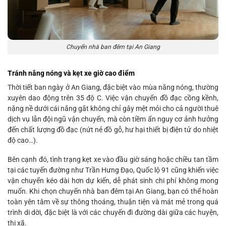
Chuyển nhà ban đêm tại An Giang
Tránh nắng nóng và kẹt xe giờ cao điểm
Thời tiết ban ngày ở An Giang, đặc biệt vào mùa nắng nóng, thường
xuyên dao động trên 35 độ C. Việc vận chuyển đồ đạc cồng kềnh,
nặng nề dưới cái nắng gắt không chỉ gây mệt mỏi cho cả người thuê
dịch vụ lẫn đội ngũ vận chuyển, mà còn tiềm ẩn nguy cơ ảnh hưởng
đến chất lượng đồ đạc (nứt nẻ đồ gỗ, hư hại thiết bị điện tử do nhiệt
độ cao…).
Bên cạnh đó, tình trạng kẹt xe vào đầu giờ sáng hoặc chiều tan tầm
tại các tuyến đường như Trần Hưng Đạo, Quốc lộ 91 cũng khiến việc
vận chuyển kéo dài hơn dự kiến, dễ phát sinh chi phí không mong
muốn. Khi chọn chuyển nhà ban đêm tại An Giang, bạn có thể hoàn
toàn yên tâm về sự thông thoáng, thuận tiện và mát mẻ trong quá
trình di dời, đặc biệt là với các chuyến đi đường dài giữa các huyện,
thị xã.