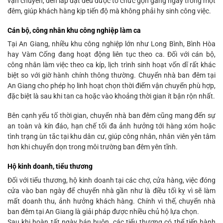
vận chuyển, đến lắp đặt đều được tổ chức gọn gàng ngay trong một
đêm, giúp khách hàng kịp tiến độ mà không phải hy sinh công việc.
Cán bộ, công nhân khu công nghiệp làm ca
Tại An Giang, nhiều khu công nghiệp lớn như Long Bình, Bình Hòa
hay Vàm Cống đang hoạt động liên tục theo ca. Đối với cán bộ,
công nhân làm việc theo ca kíp, lịch trình sinh hoạt vốn dĩ rất khác
biệt so với giờ hành chính thông thường. Chuyển nhà ban đêm tại
An Giang cho phép họ linh hoạt chọn thời điểm vận chuyển phù hợp,
đặc biệt là sau khi tan ca hoặc vào khoảng thời gian ít bận rộn nhất.
Bên cạnh yếu tố thời gian, chuyển nhà ban đêm cũng mang đến sự
an toàn và kín đáo, hạn chế tối đa ảnh hưởng tới hàng xóm hoặc
tình trạng ùn tắc tại khu dân cư, giúp công nhân, nhân viên yên tâm
hơn khi chuyển dọn trong môi trường ban đêm yên tĩnh.
Hộ kinh doanh, tiểu thương
Đối với tiểu thương, hộ kinh doanh tại các chợ, cửa hàng, việc đóng
cửa vào ban ngày để chuyển nhà gần như là điều tối kỵ vì sẽ làm
mất doanh thu, ảnh hưởng khách hàng. Chính vì thế, chuyển nhà
ban đêm tại An Giang là giải pháp được nhiều chủ hộ lựa chọn.
Sau khi hoàn tất ngày bán buôn, các tiểu thương có thể tiến hành