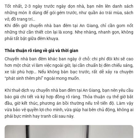
Tốt nhất, 2-3 ngày trước ngày dọn nhà, bạn nên lên danh sách
những món ít dùng để gói gém trước, như quần áo trái mùa, sách
vở, đồ trang trí…
Khi đến giờ chuyển nhà ban đêm tại An Giang, chỉ cần gom nốt
những thứ cần thiết còn lại là xong. Nhẹ nhàng, nhanh gọn, không
phải tất bật giữa đêm khuya.
Thỏa thuận rõ ràng về giá và thời gian
Chuyển nhà ban đêm khác ban ngày ở chỗ: chi phí đôi khi sẽ cao
hơn một chút vì làm việc ngoài giờ, lại cần chuẩn bị đèn chiếu sáng,
xe tải phù hợp… Nếu không bàn bạc trước, rất dễ xảy ra chuyện
“phát sinh thêm phí” ngoài mong muốn.
Khi thuê dịch vụ chuyển nhà ban đêm tại An Giang, bạn nên yêu cầu
báo giá chi tiết và ký hợp đồng rõ ràng. Thỏa thuận cụ thể giờ bắt
đầu, giờ kết thúc, phương án bồi thường nếu trễ tiến độ. Làm vậy
vừa bảo vệ quyền lợi cho mình, vừa giúp hai bên chủ động, không ai
phải bực mình hay tranh cãi sau này.