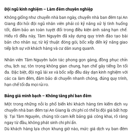
Đội ngũ kinh nghiệm – Làm đêm chuyên nghiệp
Không giống như chuyển nhà ban ngày, chuyển nhà ban đêm tại An
Giang đòi hỏi đội ngũ nhân viên phải có kỹ năng xử lý tình huống
tốt, đảm bảo an toàn tuyệt đối trong điều kiện ánh sáng hạn chế.
Hiểu rõ điều này, Tâm Nguyên đã xây dựng quy trình đào tạo bài
bản cho nhân sự, từ kỹ thuật đóng gói, bốc xếp đến kỹ năng giao
tiếp lịch sự với khách hàng và cư dân xung quanh.
Nhân viên Tâm Nguyên luôn tác phong gọn gàng, đồng phục chỉn
chu, lịch sự, tôn trọng không gian chung, hạn chế gây tiếng ồn tối
đa. Đặc biệt, đội ngũ lái xe và bốc xếp đều dày dạn kinh nghiệm với
các ca làm đêm, đảm bảo di chuyển nhanh chóng, đúng quy trình,
hạn chế tối đa mọi rủi ro.
Bảng giá minh bạch – Không tăng phí ban đêm
Một trong những nỗi lo phổ biến khi khách hàng tìm kiếm dịch vụ
chuyển nhà ban đêm tại An Giang là chi phí có thể bị đội giá bất hợp
lý. Tại Tâm Nguyên, chúng tôi cam kết bảng giá công khai, rõ ràng
ngay từ đầu, không phát sinh chi phí ẩn.
Dù khách hàng lựa chọn khung giờ nào, mức giá dịch vụ ban đêm