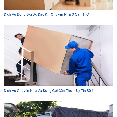
Dịch Vụ Đóng Gói Đồ Đạc Khi Chuyển Nhà Ở Cần Thơ
Dịch Vụ Chuyển Nhà Và Đóng Gói Cần Thơ – Uy Tín Số 1