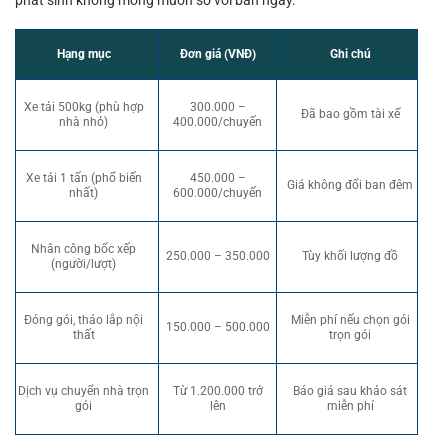
phát sinh không mong muốn so với ban ngày.
Hạng mục
Đơn giá (VNĐ)
Ghi chú
Xe tải 500kg (phù hợp
300.000 –
Đã bao gồm tài xế
nhà nhỏ)
400.000/chuyến
Xe tải 1 tấn (phổ biến
450.000 –
Giá không đổi ban đêm
nhất)
600.000/chuyến
Nhân công bốc xếp
250.000 – 350.000
Tùy khối lượng đồ
(người/lượt)
Đóng gói, tháo lắp nội
Miễn phí nếu chọn gói
150.000 – 500.000
thất
trọn gói
Dịch vụ chuyển nhà trọn
Từ 1.200.000 trở
Báo giá sau khảo sát
gói
lên
miễn phí