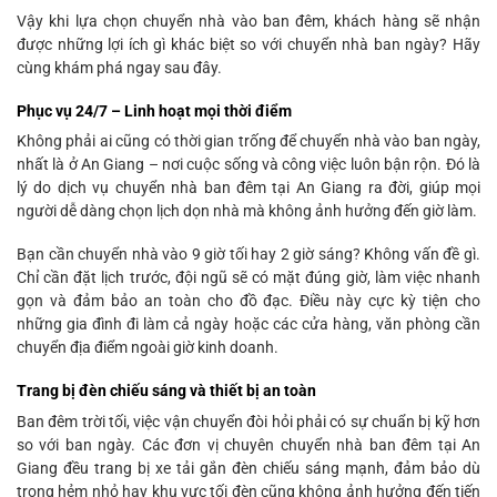
Vậy khi lựa chọn chuyển nhà vào ban đêm, khách hàng sẽ nhận
được những lợi ích gì khác biệt so với chuyển nhà ban ngày? Hãy
cùng khám phá ngay sau đây.
Phục vụ 24/7 – Linh hoạt mọi thời điểm
Không phải ai cũng có thời gian trống để chuyển nhà vào ban ngày,
nhất là ở An Giang – nơi cuộc sống và công việc luôn bận rộn. Đó là
lý do dịch vụ chuyển nhà ban đêm tại An Giang ra đời, giúp mọi
người dễ dàng chọn lịch dọn nhà mà không ảnh hưởng đến giờ làm.
Bạn cần chuyển nhà vào 9 giờ tối hay 2 giờ sáng? Không vấn đề gì.
Chỉ cần đặt lịch trước, đội ngũ sẽ có mặt đúng giờ, làm việc nhanh
gọn và đảm bảo an toàn cho đồ đạc. Điều này cực kỳ tiện cho
những gia đình đi làm cả ngày hoặc các cửa hàng, văn phòng cần
chuyển địa điểm ngoài giờ kinh doanh.
Trang bị đèn chiếu sáng và thiết bị an toàn
Ban đêm trời tối, việc vận chuyển đòi hỏi phải có sự chuẩn bị kỹ hơn
so với ban ngày. Các đơn vị chuyên chuyển nhà ban đêm tại An
Giang đều trang bị xe tải gắn đèn chiếu sáng mạnh, đảm bảo dù
trong hẻm nhỏ hay khu vực tối đèn cũng không ảnh hưởng đến tiến